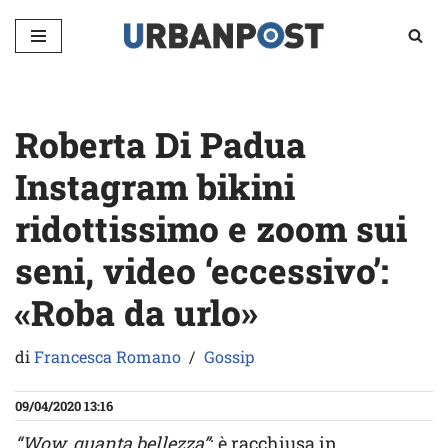
Vai
al
contenuto
Roberta Di Padua
Instagram bikini
ridottissimo e zoom sui
seni, video ‘eccessivo’:
«Roba da urlo»
di
Francesca Romano
Gossip
09/04/2020 13:16
“Wow, quanta bellezza”
: è racchiusa in