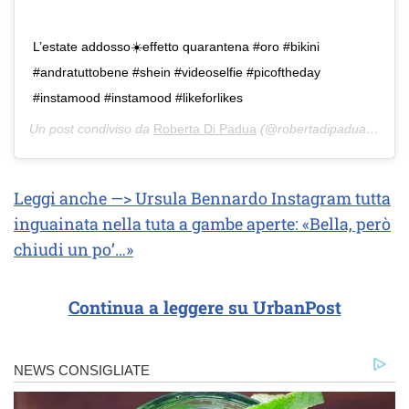
L’estate addosso☀️effetto quarantena #oro #bikini
#andratuttobene #shein #videoselfie #picoftheday
#instamood #instamood #likeforlikes
Un post condiviso da
Roberta Di Padua
(@robertadipadua) in data:
Leggi anche —> Ursula Bennardo Instagram tutta
inguainata nella tuta a gambe aperte: «Bella, però
chiudi un po’…»
Continua a leggere su UrbanPost