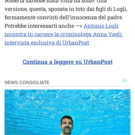
Roberta sarebbe stata vista da sola».
Una
versione, questa, sposata in toto dai figli di Logli,
fermamente convinti dell’innocenza del padre.
Potrebbe interessarti anche —>
Antonio Logli
incontra in carcere la criminologa Anna Vagli:
intervista esclusiva di UrbanPost
Continua a leggere su UrbanPost