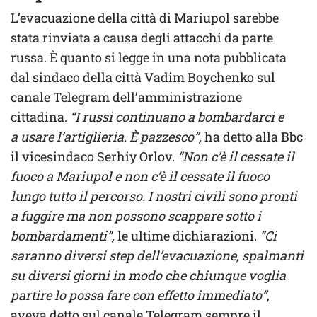
L’evacuazione della città di Mariupol sarebbe
stata rinviata a causa degli attacchi da parte
russa. È quanto si legge in una nota pubblicata
dal sindaco della città Vadim Boychenko sul
canale Telegram dell’amministrazione
cittadina.
“I russi continuano a bombardarci e
a usare l’artiglieria. È pazzesco”,
ha detto alla Bbc
il vicesindaco Serhiy Orlov.
“Non c’è il cessate il
fuoco a Mariupol e non c’è il cessate il fuoco
lungo tutto il percorso. I nostri civili sono pronti
a fuggire ma non possono scappare sotto i
bombardamenti”,
le ultime dichiarazioni.
“Ci
saranno diversi step dell’evacuazione, spalmanti
su diversi giorni in modo che chiunque voglia
partire lo possa fare con effetto immediato”
,
aveva detto sul canale Telegram sempre il