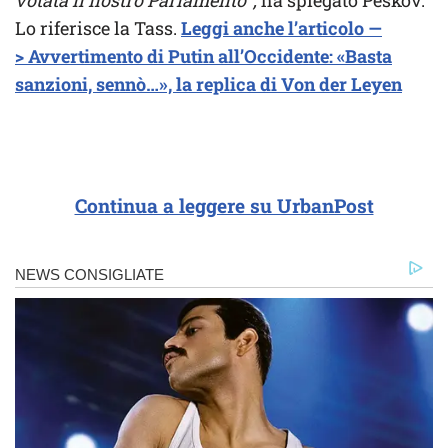
Lo riferisce la Tass.
Leggi anche l’articolo —
> Avvertimento di Putin all’Occidente: «Basta
sanzioni, sennò…», la replica di Von der Leyen
Continua a leggere su UrbanPost