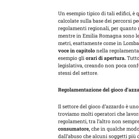
Un esempio tipico di tali edifici, è 
calcolate sulla base dei percorsi p
regolamenti regionali, per quanto 
mentre in Emilia Romagna sono leg
metri, esattamente come in Lombar
voce in capitolo
nella regolamentaz
esempio gli
orari di apertura.
Tutto
legislativa, creando non poca confus
stessi del settore.
Regolamentazione del gioco d’azza
Il settore del gioco d’azzardo è uno
troviamo molti operatori che lavor
regolamenti, tra l’altro non sempre 
consumatore,
che in qualche modo
dall’abuso che alcuni soggetti più 