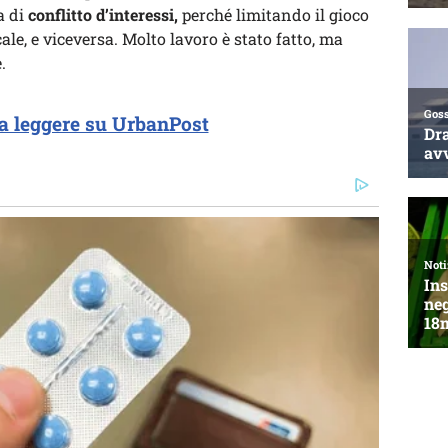
a di
conflitto d’interessi,
perché limitando il gioco
ale, e viceversa. Molto lavoro è stato fatto, ma
.
a leggere su UrbanPost