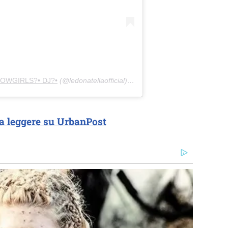
SHOWGIRLS?• DJ?•
(@ledonatellaofficial) in data:
29 Mag 2020 alle ore
a leggere su UrbanPost