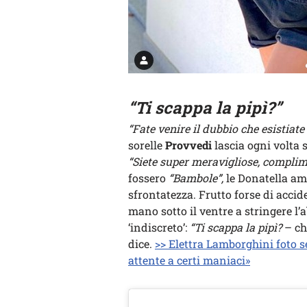
“Ti scappa la pipì?”
“Fate venire il dubbio che esistiat
sorelle
Provvedi
lascia ogni volta 
“Siete super meravigliose, complime
fossero
“Bambole”,
le Donatella amm
sfrontatezza. Frutto forse di accide
mano sotto il ventre a stringere l’a
‘indiscreto’:
“Ti scappa la pipì?
– ch
dice.
>> Elettra Lamborghini foto se
attente a certi maniaci»