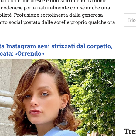
pancione che cresce e non solo quello. La dolce
o modenese porta naturalmente con sé anche una
lleté. Profusione sottolineata dalla generosa
atto social postato dalle sorelle proprio qualche ora
a Instagram seni strizzati dal corpetto,
scata: «Orrendo»
Tre