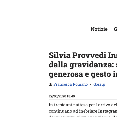
Vai
al
contenuto
Notizie
G
Silvia Provvedi In
dalla gravidanza: 
generosa e gesto i
di
Francesca Romano
Gossip
29/05/2020 18:40
In trepidante attesa per l’arrivo de
continuano ad inebriare
Instagra