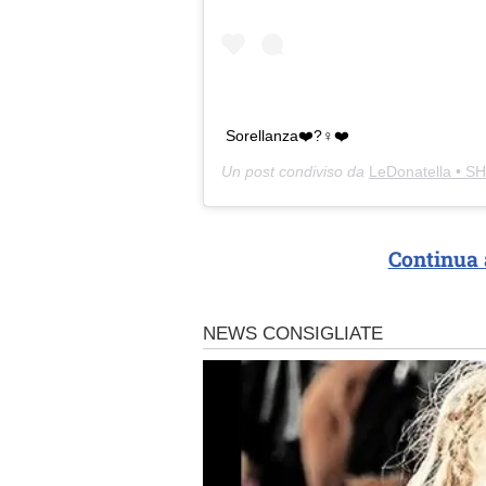
Sorellanza❤️?‍♀️❤️
Un post condiviso da
LeDonatella • 
Continua 