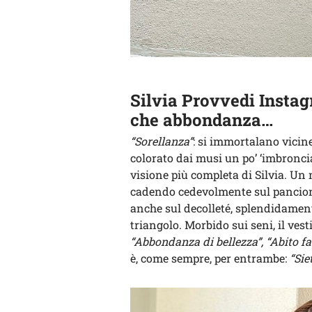
Silvia Provvedi Instag
che abbondanza…
“Sorellanza”
: si immortalano vicin
colorato dai musi un po’ ‘imbroncia
visione più completa di Silvia. Un 
cadendo cedevolmente sul pancione
anche sul decolleté, splendidament
triangolo. Morbido sui seni, il vest
“Abbondanza di bellezza”, “Abito f
è, come sempre, per entrambe:
“Sie