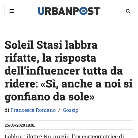
Vai
al
contenuto
Soleil Stasi labbra
rifatte, la risposta
dell’influencer tutta da
ridere: «Sì, anche a noi si
gonfiano da sole»
di
Francesca Romano
Gossip
25/05/2020 18:01
Labbra rifatte? No, grazie: l’ex corteggiatrice di