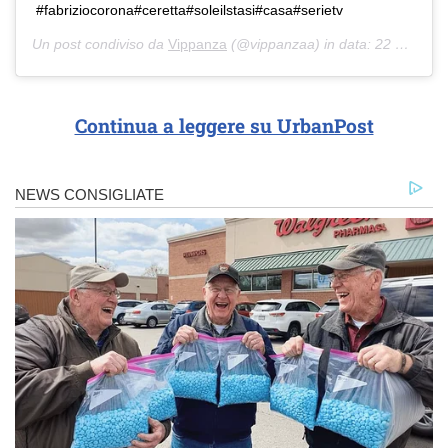
#fabriziocorona#ceretta#soleilstasi#casa#serietv
Un post condiviso da
Vippanza
(@vippanzaa) in data:
22 Mag 2020 alle ore 4:34 PDT
Continua a leggere su UrbanPost