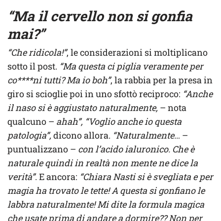
“Ma il cervello non si gonfia
mai?”
“Che ridicola!”
, le considerazioni si moltiplicano
sotto il post.
“Ma questa ci piglia veramente per
co****ni tutti? Ma io boh”
, la rabbia per la presa in
giro si scioglie poi in uno sfottò reciproco:
“Anche
il naso si è aggiustato naturalmente,
– nota
qualcuno –
ahah”, “Voglio anche io questa
patologia”,
dicono allora.
“Naturalmente…
–
puntualizzano –
con l’acido ialuronico. Che è
naturale quindi in realtà non mente ne dice la
verità”
. E ancora:
“Chiara Nasti si è svegliata e per
magia ha trovato le tette! A questa si gonfiano le
labbra naturalmente! Mi dite la formula magica
che usate prima di andare a dormire?? Non per