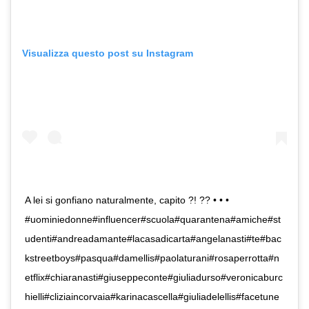
Visualizza questo post su Instagram
A lei si gonfiano naturalmente, capito ?! ?? • • •
#uominiedonne#influencer#scuola#quarantena#amiche#st
udenti#andreadamante#lacasadicarta#angelanasti#te#bac
kstreetboys#pasqua#damellis#paolaturani#rosaperrotta#n
etflix#chiaranasti#giuseppeconte#giuliadurso#veronicaburc
hielli#cliziaincorvaia#karinacascella#giuliadelellis#facetune