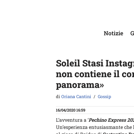
Vai
al
contenuto
Notizie
G
Soleil Stasi Insta
non contiene il co
panorama»
di
Oriana Cantini
Gossip
16/04/2020 16:59
L’avventura a ‘
Pechino Express 20
Un’esperienza entusiasmante che h