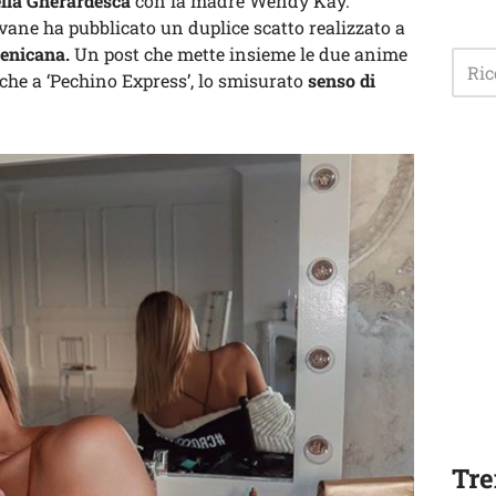
lla Gherardesca
con la madre Wendy Kay.
vane ha pubblicato un duplice scatto realizzato a
enicana.
Un post che mette insieme le due anime
anche a ‘Pechino Express’, lo smisurato
senso di
Tre