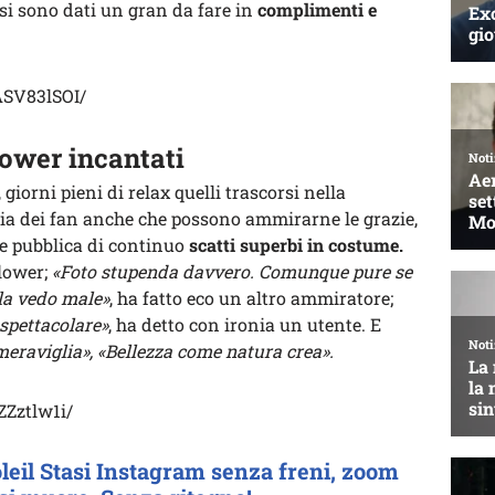
e si sono dati un gran da fare in
complimenti e
ASV83lSOI/
lower incantati
, giorni pieni di relax quelli trascorsi nella
ia dei fan anche che possono ammirarne le grazie,
ce pubblica di continuo
scatti superbi in costume.
lower;
«Foto stupenda davvero. Comunque pure se
 la vedo male»
, ha fatto eco un altro ammiratore;
spettacolare»
, ha detto con ironia un utente. E
eraviglia», «Bellezza come natura crea».
ZZztlw1i/
oleil Stasi Instagram senza freni, zoom