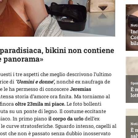
 paradisiaca, bikini non contiene
he panorama»
uesti i tre aspetti che meglio descrivono l’ultimo
rice di
‘Uomini e donne’,
nonché ex naufraga de
he le ha permesso di conoscere
Jeremias
intensa storia d’amore ora finita. Ma torniamo al
 finora
oltre 23mila mi piace.
Le foto bollenti
duta su un ponte di legno. Il costume eccitante
isiaco. In primo piano
il corpo da urlo
dell’ex
 le curve stratosferiche. Sguardo intenso, capelli al
ost che non è passato senza dubbio inosservato