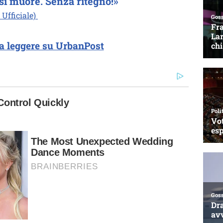
a si muore. Senza ritegno!»
 Ufficiale)
a leggere su UrbanPost