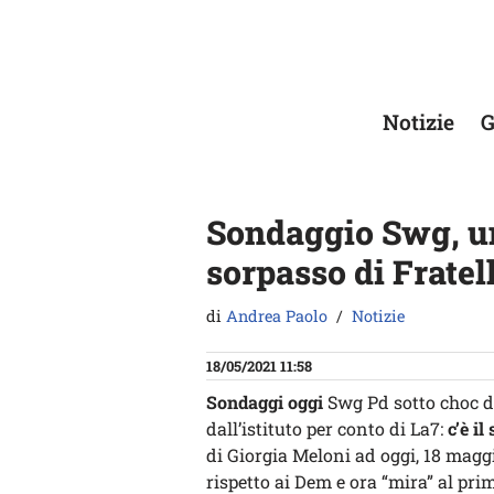
Vai
al
contenuto
Notizie
G
Sondaggio Swg, uno
sorpasso di Fratell
di
Andrea Paolo
Notizie
18/05/2021 11:58
Sondaggi oggi
Swg Pd sotto choc do
dall’istituto per conto di La7:
c’è il
di Giorgia Meloni ad oggi, 18 maggi
rispetto ai Dem e ora “mira” al pri