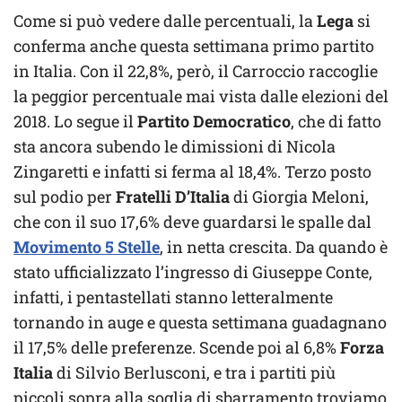
Come si può vedere dalle percentuali, la
Lega
si
conferma anche questa settimana primo partito
in Italia. Con il 22,8%, però, il Carroccio raccoglie
la peggior percentuale mai vista dalle elezioni del
2018. Lo segue il
Partito Democratico
, che di fatto
sta ancora subendo le dimissioni di Nicola
Zingaretti e infatti si ferma al 18,4%. Terzo posto
sul podio per
Fratelli D’Italia
di Giorgia Meloni,
che con il suo 17,6% deve guardarsi le spalle dal
Movimento 5 Stelle
, in netta crescita. Da quando è
stato ufficializzato l’ingresso di Giuseppe Conte,
infatti, i pentastellati stanno letteralmente
tornando in auge e questa settimana guadagnano
il 17,5% delle preferenze. Scende poi al 6,8%
Forza
Italia
di Silvio Berlusconi, e tra i partiti più
piccoli sopra alla soglia di sbarramento troviamo