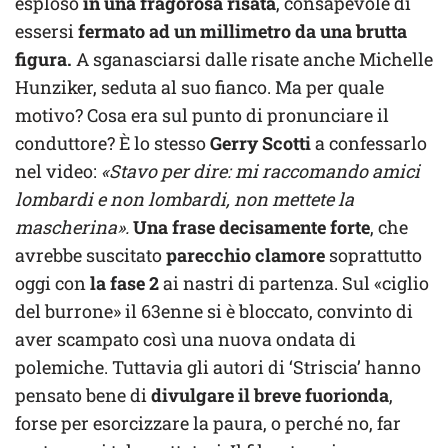
esploso
in una fragorosa risata
, consapevole di
essersi
fermato ad un millimetro da una brutta
figura.
A sganasciarsi dalle risate anche Michelle
Hunziker, seduta al suo fianco. Ma per quale
motivo? Cosa era sul punto di pronunciare il
conduttore? È lo stesso
Gerry Scotti
a confessarlo
nel video:
«Stavo per dire: mi raccomando amici
lombardi e non lombardi, non mettete la
mascherina».
Una frase decisamente forte
, che
avrebbe suscitato
parecchio clamore
soprattutto
oggi con
la fase 2
ai nastri di partenza. Sul «ciglio
del burrone» il 63enne si è bloccato, convinto di
aver scampato così una nuova ondata di
polemiche. Tuttavia gli autori di ‘Striscia’ hanno
pensato bene di
divulgare il breve fuorionda
,
forse per esorcizzare la paura, o perché no, far