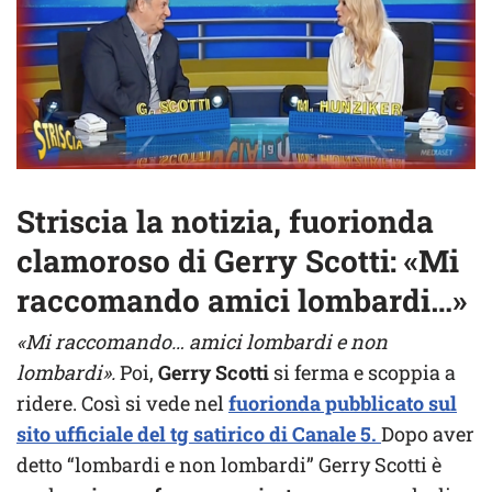
Striscia la notizia, fuorionda
clamoroso di Gerry Scotti: «Mi
raccomando amici lombardi…»
«Mi raccomando… amici lombardi e non
lombardi».
Poi,
Gerry Scotti
si ferma e scoppia a
ridere. Così si vede nel
fuorionda pubblicato sul
sito ufficiale del tg satirico di Canale 5.
Dopo aver
detto “lombardi e non lombardi” Gerry Scotti è