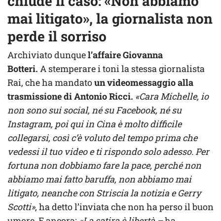
chiude il caso: «Non abbiamo
mai litigato», la giornalista non
perde il sorriso
Archiviato dunque
l’affaire Giovanna
Botteri.
A stemperare i toni la stessa giornalista
Rai, che ha mandato
un videomessaggio alla
trasmissione di Antonio Ricci.
«Cara Michelle, io
non sono sui social, né su Facebook, né su
Instagram, poi qui in Cina è molto difficile
collegarsi, così c’è voluto del tempo prima che
vedessi il tuo video e ti rispondo solo adesso. Per
fortuna non dobbiamo fare la pace, perché non
abbiamo mai fatto baruffa, non abbiamo mai
litigato, neanche con Striscia la notizia e Gerry
Scotti»
, ha detto l’inviata che non ha perso il buon
umore. E ancora:
«La satira è libertà –
ha