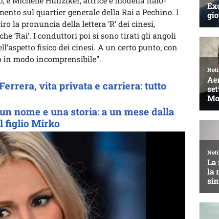
 e Michelle Hunziker, attrice e modella italo-
ento sul quartier generale della Rai a Pechino. I
o la pronuncia della lettera ‘R’ dei cinesi,
 che ‘Rai’. I conduttori poi si sono tirati gli angoli
ell’aspetto fisico dei cinesi. A un certo punto, con
to in modo incomprensibile”.
errera, vita privata e carriera: tutto
 un nome e una storia: a un mese dalla
l figlio Mirko