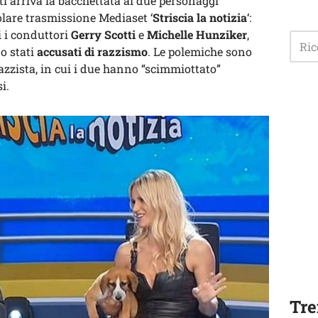
iti arriva la bacchettata ai due personaggi
polare trasmissione Mediaset ‘
Striscia la notizia
‘:
i i conduttori
Gerry Scotti
e
Michelle Hunziker
,
o stati
accusati di razzismo
. Le polemiche sono
azzista, in cui i due hanno “scimmiottato”
i.
Tre