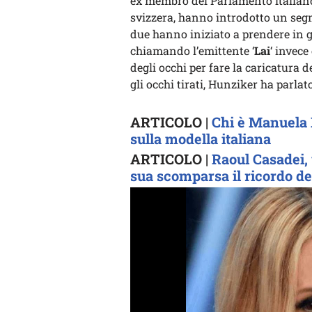
ex membro del Parlamento italiano,
svizzera, hanno introdotto un segm
due hanno iniziato a prendere in gir
chiamando l’emittente ‘
Lai
‘ invece
degli occhi per fare la caricatura d
gli occhi tirati, Hunziker ha parla
ARTICOLO |
Chi è Manuela F
sulla modella italiana
ARTICOLO |
Raoul Casadei,
sua scomparsa il ricordo de