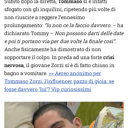
Subito dopo la diretta,
Tommaso
si è infatti
sfogato con gli inquilini, ripetendo più volte di
non riuscire a reggere l’ennesimo
prolungamento:
“Io non ce la faccio davvero
. – ha
dichiarato Tommy –
Non possono darti delle date
e poi ti portano via per due volte la finale così”.
Anche fisicamente ha dimostrato di non
sopportare il colpo. In preda ad una forte
crisi
nervosa
, il giovane Zorzi si è di fatto chiuso in
bagno a vomitare.
>> Aereo anonimo per
Tommaso Zorzi, l’influencer pazzo di gioia: se
fosse davvero ‘lui’? Vip curiosissimi