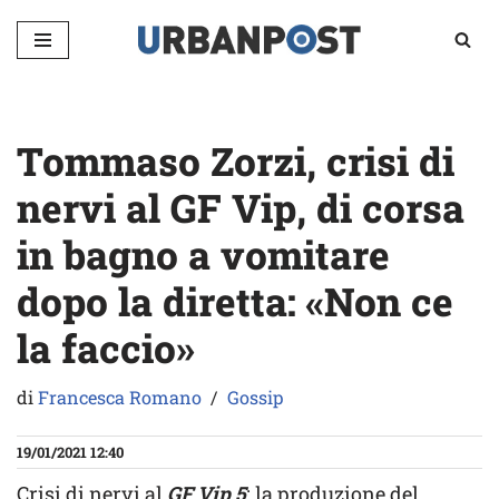
Vai
al
contenuto
Tommaso Zorzi, crisi di
nervi al GF Vip, di corsa
in bagno a vomitare
dopo la diretta: «Non ce
la faccio»
di
Francesca Romano
Gossip
19/01/2021 12:40
Crisi di nervi al
GF Vip 5
: la produzione del