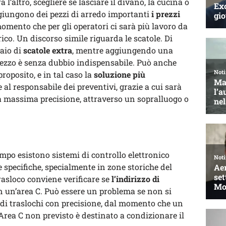
a l’altro, scegliere se lasciare il divano, la cucina o
aggiungono dei pezzi di arredo importanti
i prezzi
momento che per gli operatori ci sarà più lavoro da
rico. Un discorso simile riguarda le scatole. Di
aio di
scatole extra
, mentre aggiungendo una
prezzo è senza dubbio indispensabile. Può anche
roposito, e in tal caso la
soluzione più
e al responsabile dei preventivi, grazie a cui sarà
la massima precisione, attraverso un sopralluogo o
po esistono sistemi di controllo elettronico
ree specifiche, specialmente in zone storiche del
rasloco conviene verificare se
l’indirizzo di
in un’area C. Può essere un problema se non si
a di traslochi con precisione, dal momento che un
Area C non previsto è destinato a condizionare il