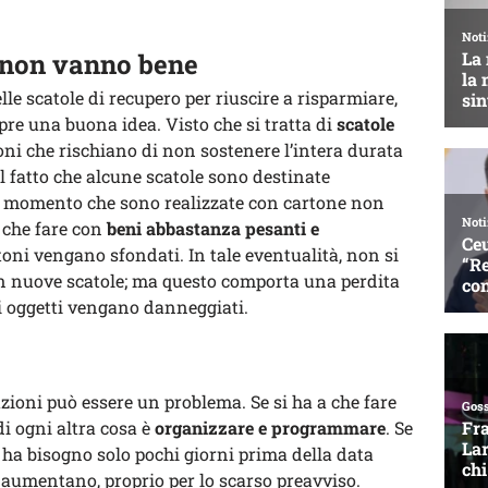
o non vanno bene
lle scatole di recupero per riuscire a risparmiare,
re una buona idea. Visto che si tratta di
scatole
artoni che rischiano di non sostenere l’intera durata
el fatto che alcune scatole sono destinate
al momento che sono realizzate con cartone non
a che fare con
beni abbastanza pesanti e
cartoni vengano sfondati. In tale eventualità, non si
o in nuove scatole; ma questo comporta una perdita
i oggetti vengano danneggiati.
azioni può essere un problema. Se si ha a che fare
di ogni altra cosa è
organizzare e programmare
. Se
si ha bisogno solo pochi giorni prima della data
ti aumentano, proprio per lo scarso preavviso.