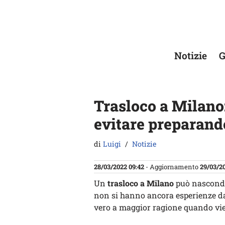
Vai
al
contenuto
Notizie
G
Trasloco a Milano:
evitare preparand
di
Luigi
Notizie
28/03/2022 09:42
- Aggiornamento
29/03/20
Un
trasloco a Milano
può nasconder
non si hanno ancora esperienze da q
vero a maggior ragione quando vi