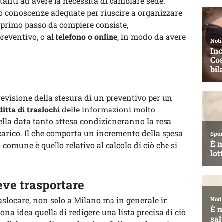
 tanti ad avere la necessità di cambiare sede.
o conoscenze adeguate per riuscire a organizzare
Il primo passo da compiere consiste,
preventivo, o
al telefono o online
, in modo da avere
previsione della stesura di un preventivo per un
ditta di traslochi
delle informazioni molto
della data tanto attesa condizioneranno la resa
scarico. Il che comporta un incremento della spesa
comune è quello relativo al calcolo di ciò che si
eve trasportare
raslocare, non solo a Milano ma in generale in
na idea quella di redigere una lista precisa di ciò