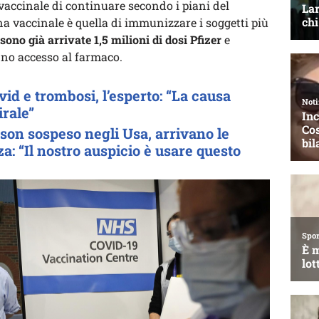
accinale di continuare secondo i piani del
a vaccinale è quella di immunizzare i soggetti più
sono già arrivate 1,5 milioni di dosi Pfizer
e
anno accesso al farmaco.
vid e trombosi, l’esperto: “La causa
irale”
n sospeso negli Usa, arrivano le
za: “Il nostro auspicio è usare questo