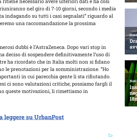
ritiene necessario avere ulteriori dati e ha così
i riuniranno nel giro di 7-10 giorni, secondo i media
ta indagando su tutti i casi segnalati” riguardo al
tteremo una raccomandazione la prossima
merosi dubbi è l’AstraZeneca. Dopo vari stop in
a deciso di sospendere definitivamente l’uso di
tre ha ricordato che in Italia molti non si fidano
no le prenotazioni per la somministrazione. “Ho
portanti in cui parecchia gente li sta rifiutando.
si ci sono valutazioni critiche, possiamo fargli il
sono queste motivazioni, li rimettiamo in
a leggere su UrbanPost