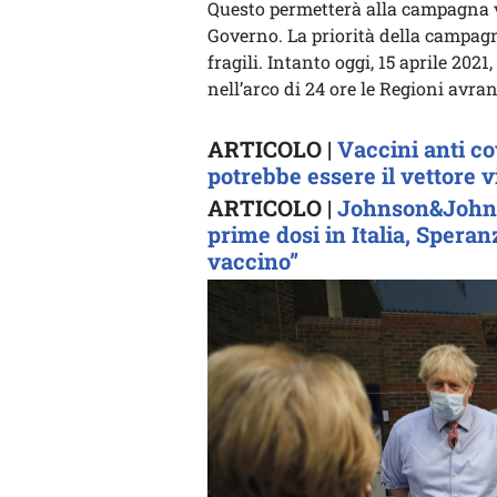
Questo permetterà alla campagna v
Governo. La priorità della campagn
fragili. Intanto oggi, 15 aprile 2021,
nell’arco di 24 ore le Regioni avr
ARTICOLO |
Vaccini anti co
potrebbe essere il vettore v
ARTICOLO |
Johnson&Johnso
prime dosi in Italia, Speran
vaccino”