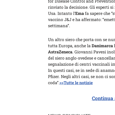
for Disease Control and Prevention 
rinviato la decisione. Gli esperti s
Usa. Intanto l’
Ema
fa sapere che “s
vaccino J&J e ha affermato: “eme
settimana”.
Un altro siero che porta con se nu
tutta Europa, anche la
Danimarca
h
AstraZeneca
. Giovanni Pavesi inol
del siero anglo-svedese e cancella
segnalazione di centri vaccinali im
In questi casi, se in sede di anamne
Pfizer. Negli altri casi, se non ci 
coda”.
>>Tutte le notizie
Continua 