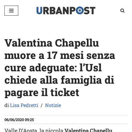
Vai
al
contenuto
Valentina Chapellu
muore a 17 mesi senza
cure adeguate: l’Usl
chiede alla famiglia di
pagare il ticket
di
Lisa Pedretti
Notizie
06/06/2020 09:25
Valle D’Aosta, la piccola
Valentina Chapellu