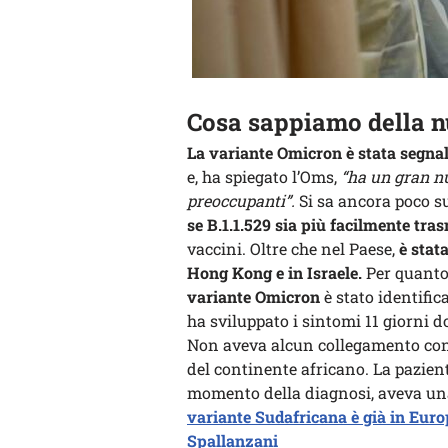
Cosa sappiamo della 
La variante Omicron è stata segnal
e, ha spiegato l’Oms,
“ha un gran n
preoccupanti”.
Si sa ancora poco su
se B.1.1.529 sia più facilmente tras
vaccini. Oltre che nel Paese,
è stat
Hong Kong e in Israele.
Per quanto 
variante Omicron
è stato identific
ha sviluppato i sintomi 11 giorni d
Non aveva alcun collegamento con i
del continente africano. La pazient
momento della diagnosi, aveva una
variante Sudafricana è già in Europ
Spallanzani