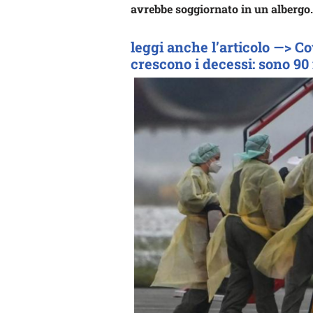
avrebbe soggiornato in un albergo
leggi anche l’articolo —> Co
crescono i decessi: sono 90 