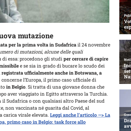
nuova mutazione
ata per la prima volta in Sudafrica
il 24 novembre
umero di mutazioni, alcune delle quali
 di essa: procedono gli studi
per cercare di capire
missibile
e se sia in grado di bucare lo scudo dei
a registrata ufficialmente anche in Botswana, a
concerne l’Europa, il primo caso ufficiale di
ato
in Belgio
. Si tratta di una giovane donna che
opo aver viaggiato in Egitto attraverso la Turchia.
l Sudafrica o con qualsiasi altro Paese del sud
e, non vaccinata né guarita dal Covid, al
 carica virale elevata.
Leggi anche l’articolo —> La
a, primo caso in Belgio: task force allo