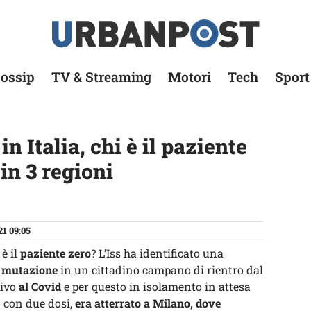
ossip
TV & Streaming
Motori
Tech
Sport
 Italia, chi è il paziente
in 3 regioni
21 09:05
 è il
paziente zero
? L’Iss ha identificato una
a mutazione
in un cittadino campano di rientro dal
tivo
al Covid
e per questo in isolamento in attesa
o con due dosi,
era atterrato a Milano, dove