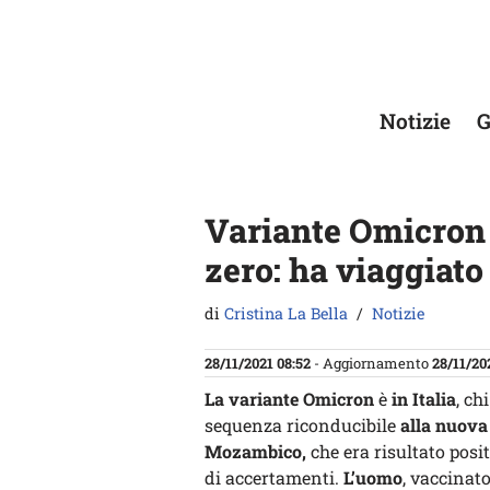
Vai
al
contenuto
Notizie
G
Variante Omicron in
zero: ha viaggiato 
di
Cristina La Bella
Notizie
28/11/2021 08:52
- Aggiornamento
28/11/20
La variante Omicron
è
in Italia
, chi
sequenza riconducibile
alla nuov
Mozambico,
che era risultato posi
di accertamenti.
L’uomo
, vaccinat