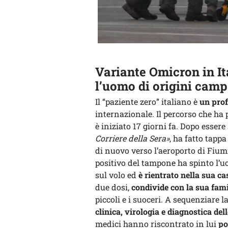
Variante Omicron in Ita
l’uomo di origini camp
Il “paziente zero” italiano è
un prof
internazionale. Il percorso che ha
è iniziato 17 giorni fa. Dopo esser
Corriere della Sera»
, ha fatto tapp
di nuovo verso l’aeroporto di Fiumi
positivo del tampone ha spinto l’uo
sul volo ed
è rientrato nella sua c
due dosi,
condivide con la sua fami
piccoli e i suoceri. A sequenziare 
clinica, virologia e diagnostica de
medici hanno riscontrato in lui
po