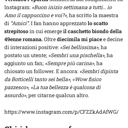
Instagram:
«
Buon inizio settimana a tutti… io
Amo il cappuccino e voi?»,
ha scritto la maestra
di
“Amici”
. I fan hanno apprezzato
lo scatto
strepitoso
in cui emerge
il caschetto biondo della
49enne romana.
Oltre
diecimila mi piace
e decine
di interazioni positive:
«Sei bellissima»
, ha
postato un utente;
«Sembri una pischella»
, ha
aggiunto un fan;
«Sempre più carina»
, ha
chiosato un follower. E ancora:
«Sembri dipinta
da Botticelli tanto sei bella», «Wow fisico
pazzesco», «La tua bellezza è qualcosa di
assurdo»
, per citarne qualcun altro.
https://www.instagram.com/p/CFZZkAdAfWG/