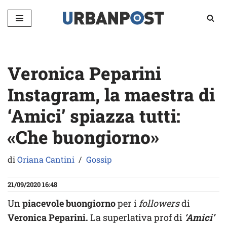
Vai
al
contenuto
Veronica Peparini
Instagram, la maestra di
‘Amici’ spiazza tutti:
«Che buongiorno»
di
Oriana Cantini
Gossip
21/09/2020 16:48
Un
piacevole buongiorno
per i
followers
di
Veronica Peparini.
La superlativa prof di
‘Amici’