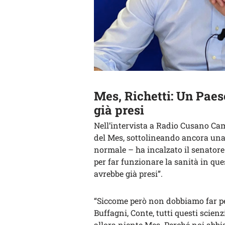
Mes, Richetti: Un Paes
già presi
Nell’intervista a Radio Cusano Ca
del Mes, sottolineando ancora una
normale – ha incalzato il senatore
per far funzionare la sanità in qu
avrebbe già presi”.
“Siccome però non dobbiamo far per
Buffagni, Conte, tutti questi scien
allora niente Mes. Perché noi abbi