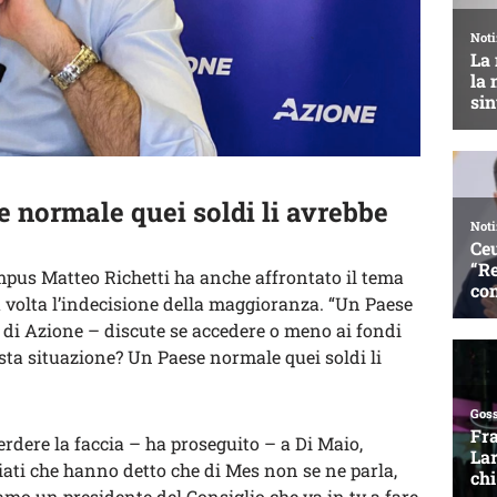
e normale quei soldi li avrebbe
mpus Matteo Richetti ha anche affrontato il tema
 volta l’indecisione della maggioranza. “Un Paese
 di Azione – discute se accedere o meno ai fondi
esta situazione? Un Paese normale quei soldi li
dere la faccia – ha proseguito – a Di Maio,
ziati che hanno detto che di Mes non se ne parla,
amo un presidente del Consiglio che va in tv a fare