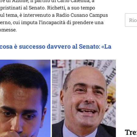
e di Azione, il partito di Carlo Calenda, a
ipristinati al Senato. Richetti, a suo tempo
sul tema, è intervenuto a Radio Cusano Campus
erno, cui imputa l’incapacità di prendere una
romesse.
, cosa è successo davvero al Senato: «La
Tre