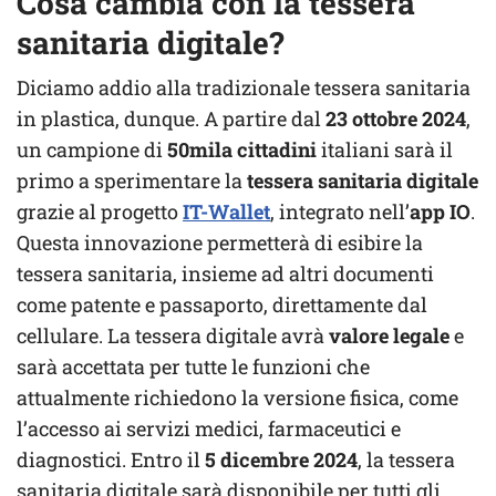
Cosa cambia con la tessera
sanitaria digitale?
Diciamo addio alla tradizionale tessera sanitaria
in plastica, dunque. A partire dal
23 ottobre 2024
,
un campione di
50mila cittadini
italiani sarà il
primo a sperimentare la
tessera sanitaria digitale
grazie al progetto
IT-Wallet
, integrato nell’
app IO
.
Questa innovazione permetterà di esibire la
tessera sanitaria, insieme ad altri documenti
come patente e passaporto, direttamente dal
cellulare. La tessera digitale avrà
valore legale
e
sarà accettata per tutte le funzioni che
attualmente richiedono la versione fisica, come
l’accesso ai servizi medici, farmaceutici e
diagnostici. Entro il
5 dicembre 2024
, la tessera
sanitaria digitale sarà disponibile per tutti gli