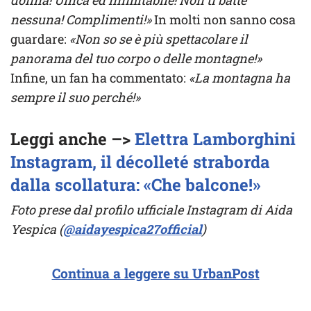
donna! Unica ed inimitabile! Non ti batte
nessuna! Complimenti!»
In molti non sanno cosa
guardare:
«Non so se è più spettacolare il
panorama del tuo corpo o delle montagne!»
Infine, un fan ha commentato:
«La montagna ha
sempre il suo perché!»
Leggi anche –>
Elettra Lamborghini
Instagram, il décolleté straborda
dalla scollatura: «Che balcone!»
Foto prese dal profilo ufficiale Instagram di Aida
Yespica (
@aidayespica27official
)
Continua a leggere su UrbanPost