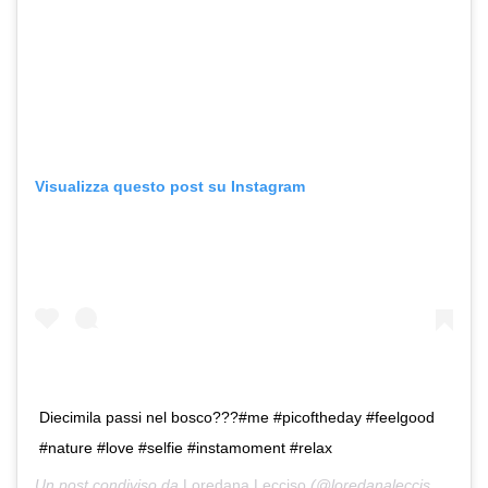
Visualizza questo post su Instagram
Diecimila passi nel bosco???#me #picoftheday #feelgood
#nature #love #selfie #instamoment #relax
Un post condiviso da
Loredana Lecciso
(@loredanalecciso_) in data: