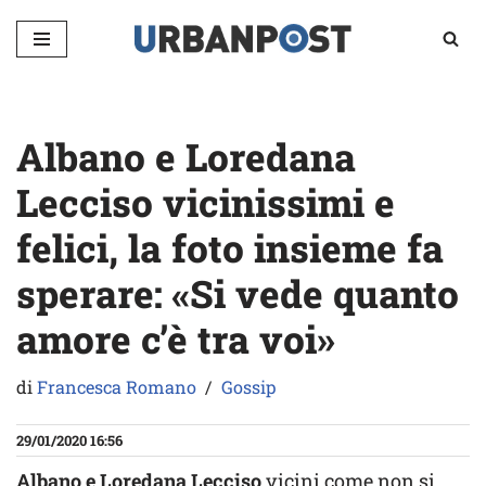
Vai
al
contenuto
Albano e Loredana
Lecciso vicinissimi e
felici, la foto insieme fa
sperare: «Si vede quanto
amore c’è tra voi»
di
Francesca Romano
Gossip
29/01/2020 16:56
Albano e Loredana Lecciso
vicini come non si