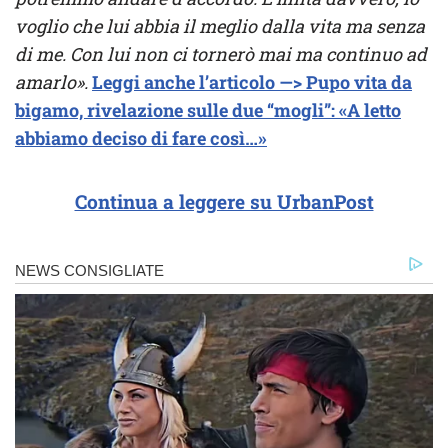
voglio che lui abbia il meglio dalla vita ma senza
di me. Con lui non ci tornerò mai ma continuo ad
amarlo».
Leggi anche l’articolo —> Pupo vita da
bigamo, rivelazione sulle due “mogli”: «A letto
abbiamo deciso di fare così…»
Continua a leggere su UrbanPost