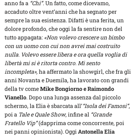
anno fa a
“Chi”.
Un fatto, come dicevamo,
accaduto oltre vent’anni che ha segnato per
sempre la sua esistenza. Difatti è una ferita, un
dolore profondo, che oggi la fa sentire non del
tutto appagata:
«Non volevo crescere un bimbo
con un uomo con cui non avrei mai costruito
nulla. Volevo essere libera e ora quella voglia di
libertà mi si è ritorta contro. Mi sento
incompleta»,
ha affermato la showgirl, che fra gli
anni Novanta e Duemila, ha lavorato con grandi
della tv come
Mike Bongiorno e Raimondo
Vianello
. Dopo una lunga assenza dal piccolo
schermo, la Elia è sbarcata all’
“Isola dei Famosi”
,
poi a
Tale e Quale Show
, infine al
“Grande
Fratello Vip”
(dapprima come concorrente, poi
nei panni opinionista). Oggi
Antonella Elia