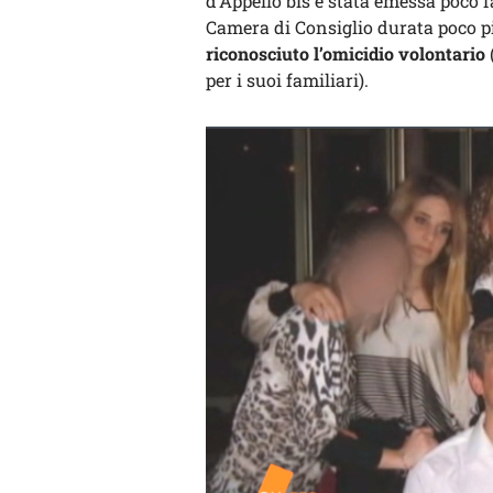
d’Appello bis è stata emessa poco fa
Camera di Consiglio durata poco pi
riconosciuto l’omicidio volontario
per i suoi familiari).