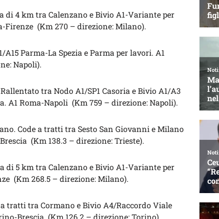
a di 4 km tra Calenzano e Bivio A1-Variante per
a-Firenze (Km 270 – direzione: Milano).
1/A15 Parma-La Spezia e Parma per lavori. A1
e: Napoli).
o Rallentato tra Nodo A1/SP1 Casoria e Bivio A1/A3
ia. A1 Roma-Napoli (Km 759 – direzione: Napoli).
no. Code a tratti tra Sesto San Giovanni e Milano
-Brescia (Km 138.3 – direzione: Trieste).
a di 5 km tra Calenzano e Bivio A1-Variante per
nze (Km 268.5 – direzione: Milano).
 tratti tra Cormano e Bivio A4/Raccordo Viale
orino-Brescia (Km 126.2 – direzione: Torino).