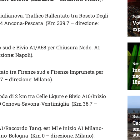
iulianova. Traffico Rallentato tra Roseto Degli
A14 Ancona-Pescara (Km 339.7 – direzione:
o sud e Bivio A1/A58 per Chiusura Nodo. A1
ione: Napoli).
ntato tra Firenze sud e Firenze Impruneta per
 – direzione: Milano).
da di 2 km tra Celle Ligure e Bivio A10/Inizio
10 Genova-Savona-Ventimiglia (Km 36.7 –
A1/Raccordo Tang. est MI e Inizio A1 Milano-
lano-Bologna (Km 0 – direzione: Milano).