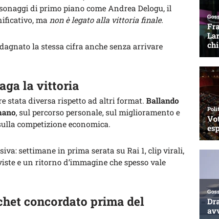
rsonaggi di primo piano come Andrea Delogu, il
nificativo, ma
non è legato alla vittoria finale
.
adagnato la stessa cifra anche senza arrivare
ga la vittoria
e stata diversa rispetto ad altri format.
Ballando
umano
, sul percorso personale, sul miglioramento e
 sulla competizione economica.
siva: settimane in prima serata su Rai 1, clip virali,
rviste e un ritorno d’immagine che spesso vale
achet concordato prima del