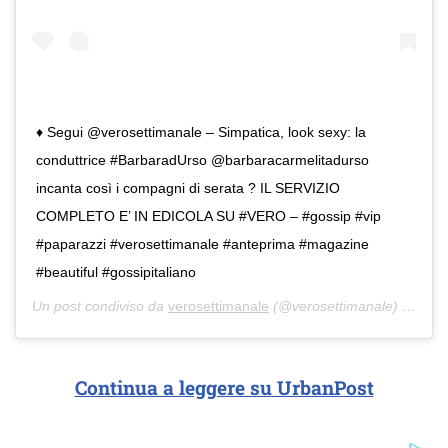
♦️ Segui @verosettimanale – Simpatica, look sexy: la
conduttrice #BarbaradUrso @barbaracarmelitadurso
incanta così i compagni di serata ? IL SERVIZIO
COMPLETO E’ IN EDICOLA SU #VERO – #gossip #vip
#paparazzi #verosettimanale #anteprima #magazine
#beautiful #gossipitaliano
Un post condiviso da
verosettimanale
(@verosettimanale) in data:
Continua a leggere su UrbanPost