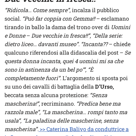
“Ridicola… Come sempre”
, incalza il pubblico
social.
“Può far coppia con Gemma!!
– esclamano
tirando in ballo la dama del trono over di
Uomini
e Donne
–
Due vecchie in fresca!!”, “Della serie:
dietro liceo… davanti museo”. “Incanta??
– chiede
qualcuno riferendosi alla didascalia del post –
Se
questa donna incanta, quei 4 uomini mi sa che
sono in astinenza da un bel po’”, “È
completamente fuori”
. L’argomento si sposta poi
su uno dei cavalli di battaglia della
D’Urso,
beccata senza alcuna protezione:
“Senza
mascherina!”
, recriminano.
“Predica bene ma
razzola male”, “La mascherina… rompi tanto ma
usala”, “La paladina delle mascherine, senza
mascherina”.
>> Caterina Balivo da conduttrice a