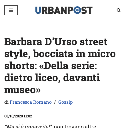
Vai
al
contenuto
Barbara D’Urso street
style, bocciata in micro
shorts: «Della serie:
dietro liceo, davanti
museo»
di
Francesca Romano
Gossip
08/10/2020 11:02
“Ma si è impazzita!”
, non trovano altre