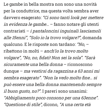
Le gambe in bella mostra non sono una novità
per la conduttrice, ma questa volta sembra aver
davvero esagerato:
“Ci sono tanti look per mettere
in evidenza le gambe…
– fanno notare gli utenti
contrariati –
i pantaloncini inguinali lasciamoli
alle 15enni”, “Solo io la trovo volgare?”
, domanda
qualcuno. E le risposte non tardano:
“No,
–
ribattono in molti –
anch’io la trovo molto
volgare”, “No, no, fidati! Non sei la sola”. “Sarà
sicuramente una bella donna
– riconoscono
dunque –
ma vestirsi da ragazzina a 63 anni mi
sembra esagerato”. “Non la vedo molto fine… si
può essere una bella donna mantenendo sempre
il buon gusto, no?”.
I pareri sono unanimi:
“Abbigliamento poco consono per una 63enne”.
“Questione di stile”,
dicono,
“A una certa età