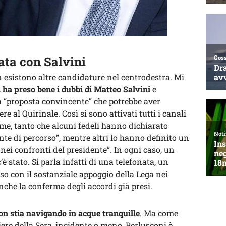
ata con Salvini
 esistono altre candidature nel centrodestra. Mi
 ha preso bene i dubbi di Matteo Salvini
e
a “proposta convincente” che potrebbe aver
e al Quirinale. Così si sono attivati tutti i canali
arme, tanto che alcuni fedeli hanno dichiarato
nte di percorso”, mentre altri lo hanno definito un
nei confronti del presidente”. In ogni caso, un
c’è stato. Si parla infatti di una telefonata, un
so con il sostanziale appoggio della Lega nei
nche la conferma degli accordi già presi.
non stia navigando in acque tranquille
. Ma come
ere della Sera, incidente o meno, Berlusconi è