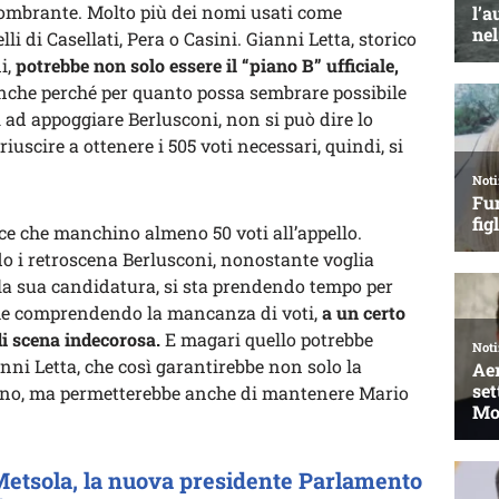
ombrante. Molto più dei nomi usati come
lli di Casellati, Pera o Casini. Gianni Letta, storico
i,
potrebbe non solo essere il “piano B” ufficiale,
nche perché per quanto possa sembrare possibile
i ad appoggiare Berlusconi, non si può dire lo
iuscire a ottenere i 505 voti necessari, quindi, si
ice che manchino almeno 50 voti all’appello.
o i retroscena Berlusconi, nonostante voglia
a sua candidatura, si sta prendendo tempo per
 che comprendendo la mancanza di voti,
a un certo
di scena indecorosa.
E magari quello potrebbe
nni Letta, che così garantirebbe non solo la
erno, ma permetterebbe anche di mantenere Mario
Metsola, la nuova presidente Parlamento