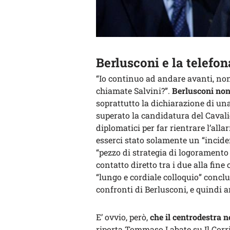
Berlusconi e la telefon
“Io continuo ad andare avanti, non
chiamate Salvini?”.
Berlusconi non
soprattutto la dichiarazione di un
superato la candidatura del Cavalier
diplomatici per far rientrare l’all
esserci stato solamente un “incide
“pezzo di strategia di logoramento 
contatto diretto tra i due alla fine 
“lungo e cordiale colloquio” conclu
confronti di Berlusconi, e quindi a
E’ ovvio, però,
che il centrodestra 
riporta Tommaso Labate su Il Corri