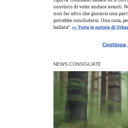
convinto di voler andare avanti. N
non far altro che giocarsi una par
potrebbe concludersi. Una cosa, per
ballata”.
>> Tutte le notizie di Urb
Continua 