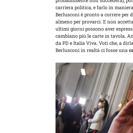
probabilmente non succederà), potr
carriera politica, e farlo in manier
Berlusconi è pronto a correre per d
almeno per provarci. E non accetta
ultimi giorni possono aver espress
cambiano più le carte in tavola. A
da PD e Italia Viva. Voti che, a dir
Berlusconi in realtà ci fosse una
c