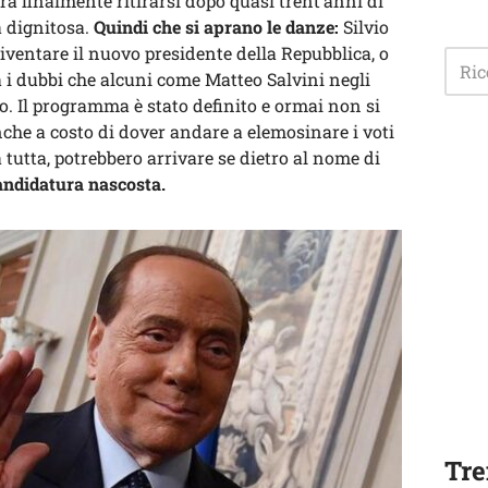
à finalmente ritirarsi dopo quasi trent’anni di
a dignitosa.
Quindi che si aprano le danze:
Silvio
iventare il nuovo presidente della Repubblica, o
 i dubbi che alcuni come Matteo Salvini negli
o. Il programma è stato definito e ormai non si
nche a costo di dover andare a elemosinare i voti
la tutta, potrebbero arrivare se dietro al nome di
andidatura nascosta.
Tre