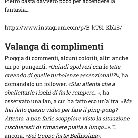
Pietro basta davvero poco per accendere la
fantasia…
https://www.instagram.com/p/B-kT5i-KbkS/
Valanga di complimenti
Pioggia di commenti, alcuni coloriti, altri anche
un po’ pungenti.
«Quindi spolveri con le tette
creando di quelle turbolenze ascenzionali?!»,
ha
domandato un follower.
«Stai attenta che a
sballottarle rischi di farle rompere…»
, ha
osservato una fan, a cui ha fatto eco un’altra:
«Ma
hai fatto questo video per fare il ping-pong?
Attenta, a non farle scoppiare visto la situazione
rischieresti di rimanere piatta a lungo…»
. E
ancora:
«Sei troppo forte! Bellissima»,