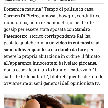
05/04/2020 11:55
- Aggiornamento
05/04/2020 12:01
Domenica mattina? Tempo di pulizie in casa.
Carmen Di Pietro,
famosa showgirl, conduttrice
radiofonica, nonché ex modella, al centro del
gossip per essere stata sposata con
Sandro
Paternostro,
storico corrispondente Rai, ha
postato qualche ora fa
un video in cui mostra ai
suoi follower quanto si sta dando da fare
per
tenere la propria abitazione in ordine. Il filmato
all’apparenza innocente si è rivelato
piccante
,
non a caso alcuni fan lo hanno ribattezzato: “Il
ballo delle debuttanti”, titolo eloquente che allude
ovviamente ai seni generosi dell’opinionista tv.