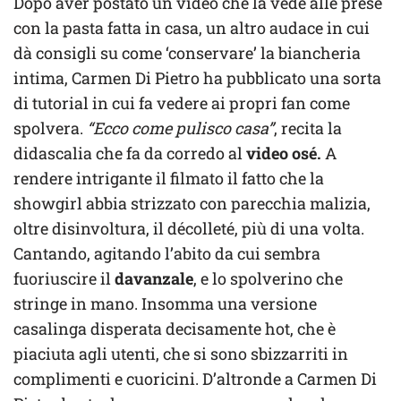
Dopo aver postato un video che la vede alle prese
con la pasta fatta in casa, un altro audace in cui
dà consigli su come ‘conservare’ la biancheria
intima, Carmen Di Pietro ha pubblicato una sorta
di tutorial in cui fa vedere ai propri fan come
spolvera.
“Ecco come pulisco casa”
, recita la
didascalia che fa da corredo al
video osé.
A
rendere intrigante il filmato il fatto che la
showgirl abbia strizzato con parecchia malizia,
oltre disinvoltura, il décolleté, più di una volta.
Cantando, agitando l’abito da cui sembra
fuoriuscire il
davanzale
, e lo spolverino che
stringe in mano. Insomma una versione
casalinga disperata decisamente hot, che è
piaciuta agli utenti, che si sono sbizzarriti in
complimenti e cuoricini. D’altronde a Carmen Di