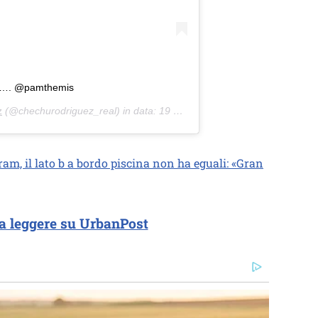
 ……. @pamthemis
z
(@chechurodriguez_real) in data:
19 Gen 2020 alle ore 11:13 PST
am, il lato b a bordo piscina non ha eguali: «Gran
a leggere su UrbanPost