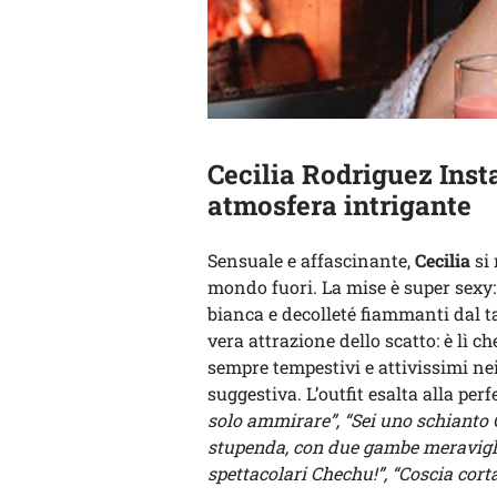
Cecilia Rodriguez Inst
atmosfera intrigante
Sensuale e affascinante,
Cecilia
si 
mondo fuori. La mise è super sexy
bianca e decolleté fiammanti dal t
vera attrazione dello scatto: è lì c
sempre tempestivi e attivissimi ne
suggestiva. L’outfit esalta alla per
solo ammirare”, “Sei uno schianto C
stupenda, con due gambe meravigli
spettacolari Chechu!”, “Coscia corta