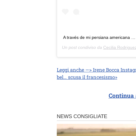
A través de mi persiana americana
Un post condiviso da
Cecilia Rodrigue
Leggi anche —> Irene Bocca Instagr
bel… scusa il francesismo»
Continua 