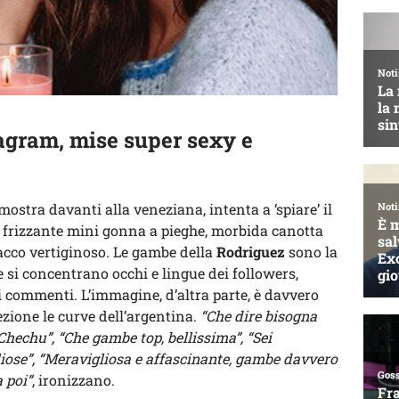
agram, mise super sexy e
mostra davanti alla veneziana, intenta a ‘spiare’ il
: frizzante mini gonna a pieghe, morbida canotta
acco vertiginoso. Le gambe della
Rodriguez
sono la
he si concentrano occhi e lingue dei followers,
i commenti. L’immagine, d’altra parte, è davvero
fezione le curve dell’argentina.
“Che dire bisogna
hechu”, “Che gambe top, bellissima”, “Sei
ose”, “Meravigliosa e affascinante, gambe davvero
 poi”
, ironizzano.