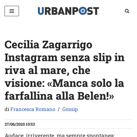
Vai
al
contenuto
Cecilia Zagarrigo
Instagram senza slip in
riva al mare, che
visione: «Manca solo la
farfallina alla Belen!»
di
Francesca Romano
Gossip
27/06/2020 10:53
Audace, irriverente, ma sempre spontanea: