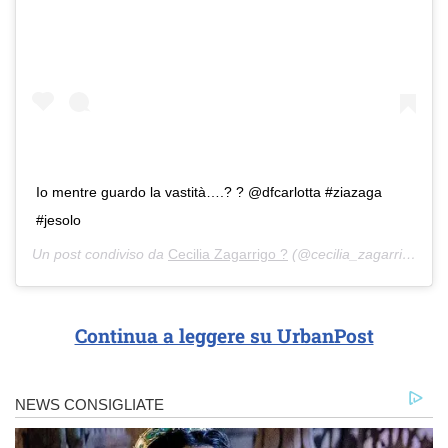
Io mentre guardo la vastità….? ? @dfcarlotta #ziazaga
#jesolo
Un post condiviso da
Cecilia Zagarrigo ?
(@cecilia_zagarrigo) in data:
Continua a leggere su UrbanPost