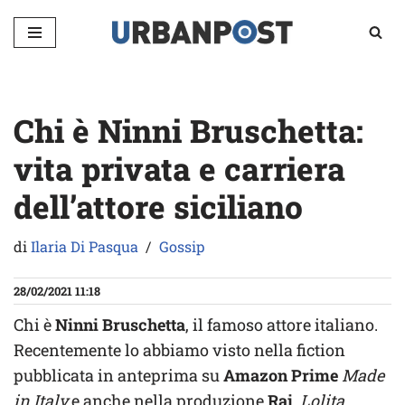
Vai
al
contenuto
Chi è Ninni Bruschetta:
vita privata e carriera
dell’attore siciliano
di
Ilaria Di Pasqua
Gossip
28/02/2021 11:18
Chi è
Ninni Bruschetta
, il famoso attore italiano.
Recentemente lo abbiamo visto nella fiction
pubblicata in anteprima su
Amazon Prime
Made
in Italy
e anche nella produzione
Rai
,
Lolita