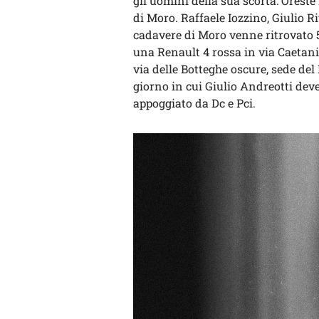
gli uomini della sua scorta: Oreste
di Moro. Raffaele Iozzino, Giulio Ri
cadavere di Moro venne ritrovato 55
una Renault 4 rossa in via Caetani,
via delle Botteghe oscure, sede del
giorno in cui Giulio Andreotti dev
appoggiato da Dc e Pci.