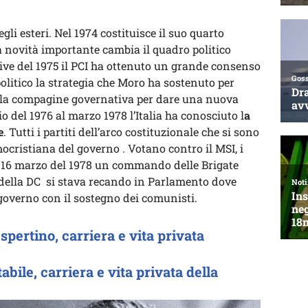
li esteri. Nel 1974 costituisce il suo quarto
 novità importante cambia il quadro politico
tive del 1975 il PCI ha ottenuto un grande consenso
politico la strategia che Moro ha sostenuto per
ella compagine governativa per dare una nuova
io del 1976 al marzo 1978 l’Italia ha conosciuto l
a
e
. Tutti i partiti dell’arco costituzionale che si sono
cristiana del governo . Votano contro il MSI, i
Il 16 marzo del 1978 un commando delle Brigate
 della DC si stava recando in Parlamento dove
 governo con il sostegno dei comunisti.
spertino, carriera e vita privata
abile, carriera e vita privata della