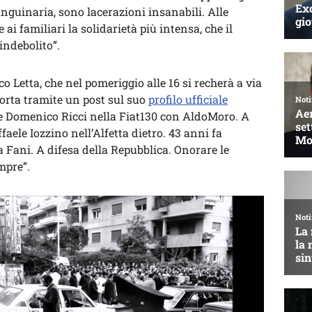
anguinaria, sono lacerazioni insanabili. Alle
i familiari la solidarietà più intensa, che il
indebolito”.
o Letta, che nel pomeriggio alle 16 si recherà a via
corta tramite un post sul suo
profilo ufficiale
 e Domenico Ricci nella Fiat130 con AldoMoro. A
faele Iozzino nell’Alfetta dietro. 43 anni fa
a Fani. A difesa della Repubblica. Onorare le
mpre”.