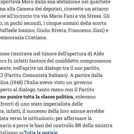
rasportava Moro dalla sua abitazione nel quartiere
a alla Camera dei deputati, ricevette un attacco
 all’incrocio tra via Mario Fani e via Stresa. Gli
, in pochi secondi, i cinque uomini della scorta
affaele Iozzino, Giulio Rivera, Francesco Zizzi) e
Democrazia Cristiana.
osse rientrava nel timore dell’apertura di Aldo
Moro fu infatti fautore del cosiddetto compromesso
nte, nell’aprire un dialogo tra il suo partito,
CI (Partito Comunista Italiano). A partire dalla
ca (1948) l’Italia aveva visto un governo
erto al dialogo, tanto meno con il Partito
no punire tutta la classe politica
, volevano
fronti di uno stato imperialista delle
ta, infatti, il successo della loro azione avrebbe
ta verso le istituzioni», per affermare la
ario e porre le basi del controllo BR della sinistra
italismo.
>>Tutte le notizie