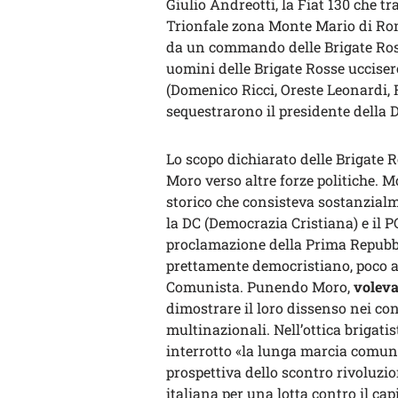
Giulio Andreotti, la Fiat 130 che t
Trionfale zona Monte Mario di Rom
da un commando delle Brigate Rosse
uomini delle Brigate Rosse uccisero
(Domenico Ricci, Oreste Leonardi, R
sequestrarono il presidente della 
Lo scopo dichiarato delle Brigate R
Moro verso altre forze politiche. 
storico che consisteva sostanzialme
la DC (Democrazia Cristiana) e il P
proclamazione della Prima Repubbli
prettamente democristiano, poco ap
Comunista. Punendo Moro,
voleva
dimostrare il loro dissenso nei con
multinazionali. Nell’ottica brigatis
interrotto «la lunga marcia comunis
prospettiva dello scontro rivoluzion
italiana per una lotta contro il cap