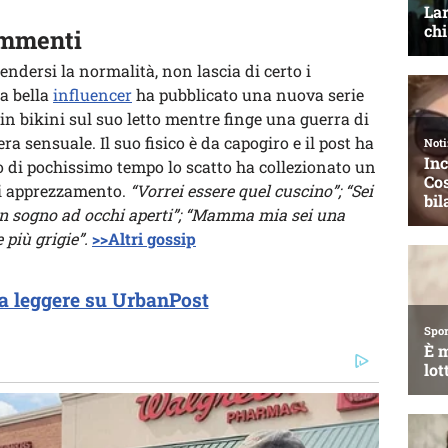
ommenti
prendersi la normalità, non lascia di certo i
la bella
influencer
ha pubblicato una nuova serie
in bikini sul suo letto mentre finge una guerra di
a sensuale. Il suo fisico è da capogiro e il post ha
ro di pochissimo tempo lo scatto ha collezionato un
i apprezzamento.
“Vorrei essere quel cuscino”; “Sei
i un sogno ad occhi aperti”; “Mamma mia sei una
 più grigie”.
>>Altri gossip
a leggere su UrbanPost