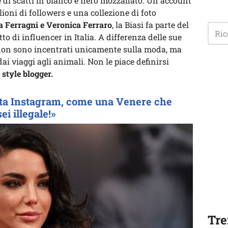
e di scatti in bianco e nero mozzafiato. Un account
ioni di followers e una collezione di foto
a Ferragni e Veronica Ferraro
, la Biasi fa parte del
to di influencer in Italia. A differenza delle sue
al non sono incentrati unicamente sulla moda, ma
dai viaggi agli animali. Non le piace definirsi
 style blogger.
tta Instagram, come una Venere che
ei illegale!»
Tre