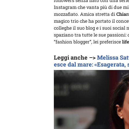
followers senza fiato con una seri
Instagram che vanta più di due mil
mozzafiato. Amica stretta di
Chiar
magico trio che ha portato il concet
colleghe il suo blog e i suoi soci
spaziano tra tutte le sue passioni: 
“fashion blogger”, lei preferisce
life
Leggi anche –>
Melissa Sa
esce dal mare: «Esagerata, s