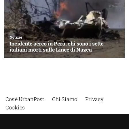
Cos’è UrbanPost
Chi Siamo
Privacy
Cookies