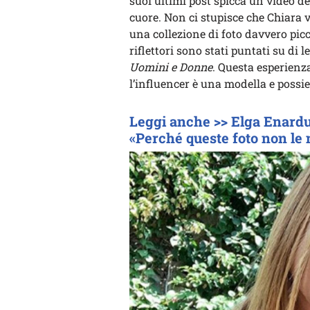
suoi ultimi post spicca un video d
cuore. Non ci stupisce che Chiara va
una collezione di foto davvero picc
riflettori sono stati puntati su di l
Uomini e Donne
. Questa esperienza
l’influencer è una modella e possi
Leggi anche >> Elga Enardu 
«Perché queste foto non le