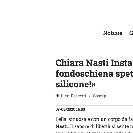
Vai
al
contenuto
Notizie
G
Chiara Nasti Instag
fondoschiena spett
silicone!»
di
Lisa Pedretti
Gossip
08/06/2020 16:50
Bella, sinuosa e con un corpo da f
Nasti
. Il sapore di libertà si sente