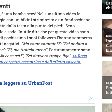
enti
i
è una bomba sexy! Nel suo ultimo video la
ggia con un bikini striminzito e un fondoschiena
utta dalla testa alla punta dei piedi. Seno
o e sodo. Inutile dire che per questo video sono
ro di pochissimo i suoi followers l’hanno sommersa
i negativi.
“Ma come cammini?”; “Sei andata a
ne”; “Si, ma tiratela meno”.
Fortunatamente sono
a cosa sei?”; “Sei davvero troppo figa”.
>> Rosa
l corpetto, eccentrico e dall’effetto cascata:
a leggere su UrbanPost