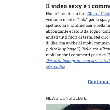
Il video sexy e i comm
Non c’è niente da fare
Chiara Nast
vediamo mentre “sfila” per la spia
spettacolare. L’influencer è bella t
abbondante e lato B da sogno: tond
andati tutti fuori di testa. Nel gi
di like, ma anche di molti comment
pulire le spiagge?”; “Bello sto silico
molti anche i commenti positivi:
“M
Perrotta Instagram seni strizzati da
«Orrendo»
Continua 