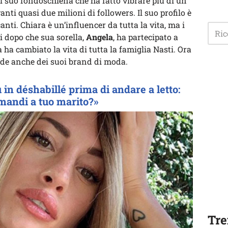
el suo fondoschiena che ha fatto vibrare più di un
nti quasi due milioni di followers. Il suo profilo è
anti. Chiara è un’influencer da tutta la vita, ma i
ei dopo che sua sorella,
Angela
, ha partecipato a
 ha cambiato la vita di tutta la famiglia Nasti. Ora
ede anche dei suoi brand di moda.
in déshabillé prima di andare a letto:
 mandi a tuo marito?»
Tre