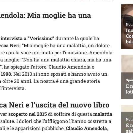
mendola: Mia moglie ha una
n’intervista a “Verissimo”
durante la quale ha
esca Neri
. “Mia moglie ha una malattia, un dolore
tore con la voce incrinata per l’emozione. Amendola
ella moglie: “Non ha una malattia chiara, ma ha una
e”, ha spiegato l’attore. Claudio Amendola e
 1998
. Nel 2010 si sono sposati e hanno avuto un
a oltre 20 anni. La nostra è una grande storia
l’intervista.
a Neri e l’uscita del nuovo libro
aver
scoperto nel 2015
di soffrire di questa
malattia
alute. I dolori che l’affliggono l’hanno costretta a
li e le apparizioni pubbliche.
Claudio Amendola
,