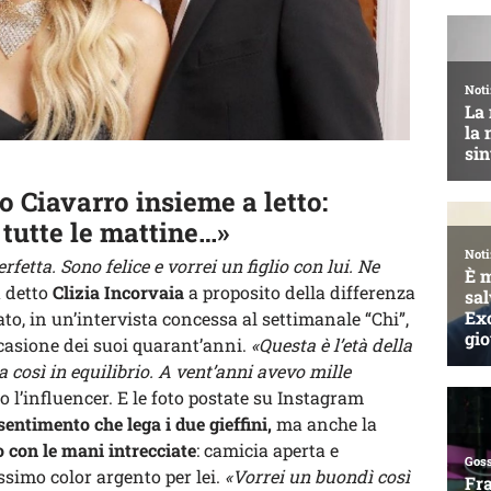
o Ciavarro insieme a letto:
 tutte le mattine…»
fetta. Sono felice e vorrei un figlio con lui. Ne
 detto
Clizia Incorvaia
a proposito della differenza
ato, in un’intervista concessa al settimanale “Chi”,
ccasione dei suoi quarant’anni.
«Questa è l’età della
così in equilibrio. A vent’anni avevo mille
o l’influencer. E le foto postate su Instagram
entimento che lega i due gieffini,
ma anche la
o con le mani intrecciate
: camicia aperta e
issimo color argento per lei.
«Vorrei un buondì così