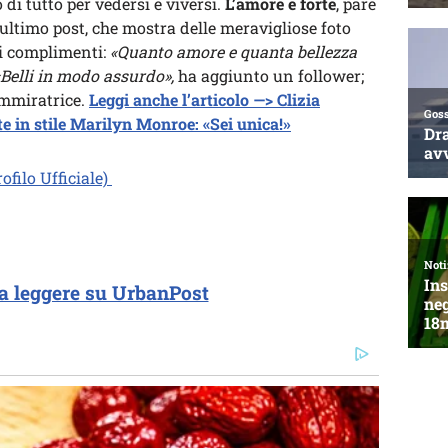
 di tutto per vedersi e viversi.
L’amore è forte
, pare
L’ultimo post, che mostra delle meravigliose foto
mi complimenti:
«Quanto amore e quanta bellezza
«Belli in modo assurdo»,
ha aggiunto un follower;
’ammiratrice.
Leggi anche l’articolo —> Clizia
 in stile Marilyn Monroe: «Sei unica!»
ofilo Ufficiale)
a leggere su UrbanPost