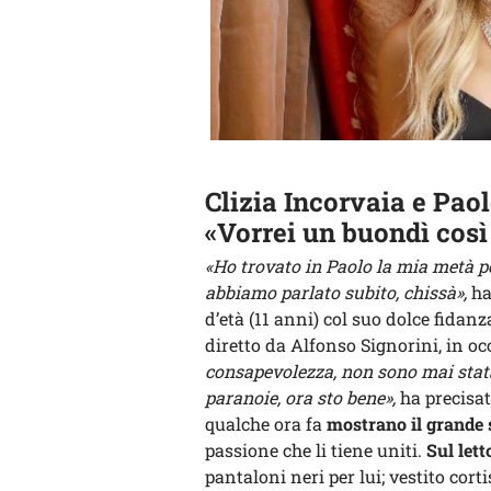
Clizia Incorvaia e Paol
«Vorrei un buondì così
«Ho trovato in Paolo la mia metà per
abbiamo parlato subito, chissà»,
ha
d’età (11 anni) col suo dolce fidanz
diretto da Alfonso Signorini, in o
consapevolezza, non sono mai stata 
paranoie, ora sto bene»,
ha precisat
qualche ora fa
mostrano il grande s
passione che li tiene uniti.
Sul lett
pantaloni neri per lui; vestito cort