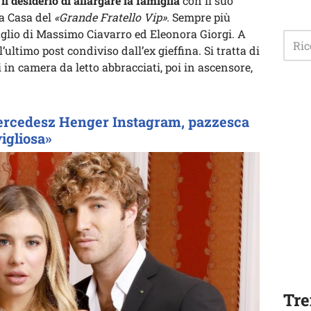
o
il desiderio di allargare la famiglia
con il suo
a Casa del
«Grande Fratello Vip».
Sempre più
l figlio di Massimo Ciavarro ed Eleonora Giorgi. A
’ultimo post condiviso dall’ex gieffina. Si tratta di
 in camera da letto abbracciati, poi in ascensore,
Mercedesz Henger Instagram, pazzesca
vigliosa»
Tre