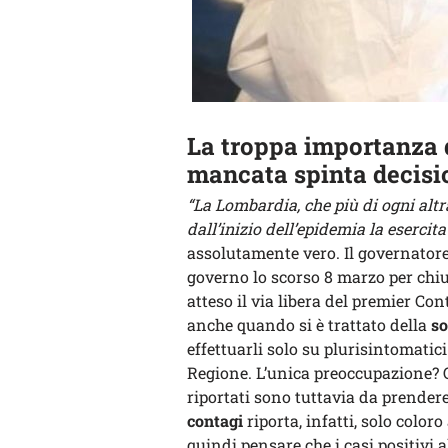
La troppa importanza da
mancata spinta decisi
“La Lombardia, che più di ogni alt
dall’inizio dell’epidemia la esercit
assolutamente vero. Il governatore
governo lo scorso 8 marzo per ch
atteso il via libera del premier Con
anche quando si è trattato della
so
effettuarli solo su plurisintomatic
Regione. L’unica preoccupazione? 
riportati sono tuttavia da prende
contagi
riporta, infatti, solo coloro
quindi pensare che i casi positivi a