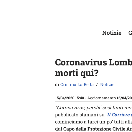
Vai
al
contenuto
Notizie
G
Coronavirus Lomba
morti qui?
di
Cristina La Bella
Notizie
15/04/2020 15:40
- Aggiornamento
15/04/20
“Coronavirus, perché così tanti mo
pubblicato stamani su
‘Il Corriere 
cominciamo a farci un po’ tutti all
dal
Capo della Protezione Civile An