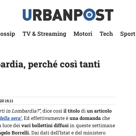
ossip
TV & Streaming
Motori
Tech
Sport
rdia, perché così tanti
20 16:11
rti in Lombardia?”,
dice così
il titolo
di
un articolo
della sera’.
Ed effettivamente è
una domanda
che
a luce dei
vari bollettini diffusi
in queste settimane
gelo Borrelli.
Dai dati dell’Istat e del ministero