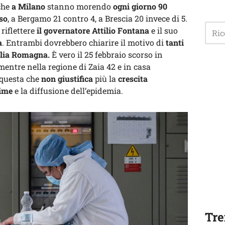
che
a Milano
stanno morendo
ogni giorno 90
rso
, a Bergamo 21 contro 4, a Brescia 20 invece di 5.
riflettere
il governatore Attilio Fontana
e il suo
a
. Entrambi dovrebbero chiarire il motivo di
tanti
milia Romagna.
È vero il 25 febbraio scorso in
mentre nella regione di Zaia 42 e in casa
questa che
non giustifica
più la
crescita
time
e la diffusione dell’epidemia.
Tre