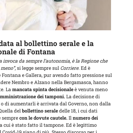
ta al bollettino serale e la
onale di Fontana
ra invoca da sempre l’autonomia, è la Regione che
a meno”,
si legge sempre sul
Corriere.
Ed è
 Fontana e Gallera, pur avendo fatto pressione sul
iudere Nembro e Alzano nella Bergamasca, hanno
te. La
mancata spinta decisionale
è venuta meno
mministrazione dei tamponi.
La decisione di
i o di aumentarli è arrivata dal Governo, non dalla
Quella del
bollettino serale
delle 18, i cui dati
re sempre
con le dovute cautele.
Il
numero dei
 a cui è stato fatto il tampone. Ed è legittimo
l Covid-19 siano di più. Stesso discorso per i