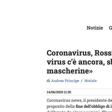
Vai
al
contenuto
Notizie
G
Coronavirus, Rossi
virus c’è ancora, s
mascherine»
di
Andrea Principe
Notizie
14/06/2020 11:30
Coronavirus news, il presidente d
proposito della
fine dell’obbligo d