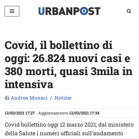
Vai
al
contenuto
Covid, il bollettino di
oggi: 26.824 nuovi casi e
380 morti, quasi 3mila in
intensiva
di
Andrea Monaci
Notizie
12/03/2021 17:27
- Aggiornamento
12/03/2021 17:34
Covid bollettino oggi 12 marzo 2021, dal ministero
della Salute i numeri ufficiali sull’andamento