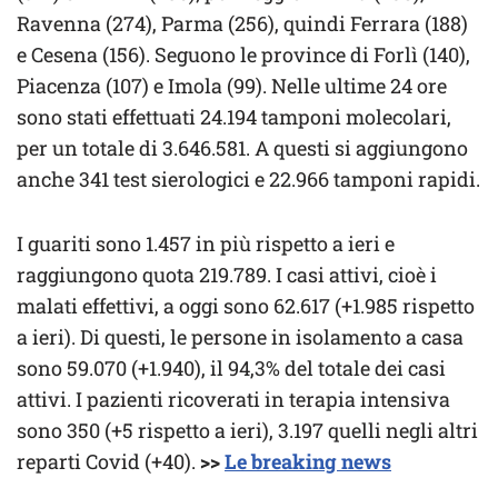
Ravenna (274), Parma (256), quindi Ferrara (188)
e Cesena (156). Seguono le province di Forlì (140),
Piacenza (107) e Imola (99). Nelle ultime 24 ore
sono stati effettuati 24.194 tamponi molecolari,
per un totale di 3.646.581. A questi si aggiungono
anche 341 test sierologici e 22.966 tamponi rapidi.
I guariti sono 1.457 in più rispetto a ieri e
raggiungono quota 219.789. I casi attivi, cioè i
malati effettivi, a oggi sono 62.617 (+1.985 rispetto
a ieri). Di questi, le persone in isolamento a casa
sono 59.070 (+1.940), il 94,3% del totale dei casi
attivi. I pazienti ricoverati in terapia intensiva
sono 350 (+5 rispetto a ieri), 3.197 quelli negli altri
reparti Covid (+40).
>>
Le breaking news