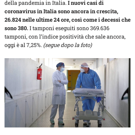
della pandemia in Italia.
I nuovi casi di
coronavirus in Italia sono ancora in crescita,
26.824 nelle ultime 24 ore, così come i decessi che
sono 380.
I tamponi eseguiti sono 369.636
tamponi, con l’indice positività che sale ancora,
oggi è al 7,25%.
(segue dopo la foto)