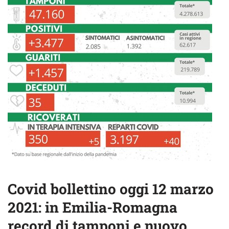
Covid bollettino oggi 12 marzo
2021: in Emilia-Romagna
record di tamponi e nuovo