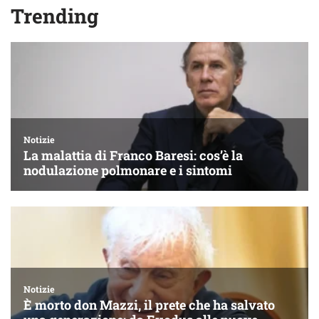
Trending