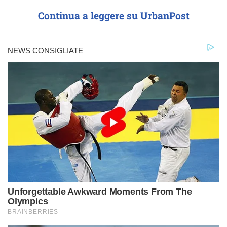
Continua a leggere su UrbanPost