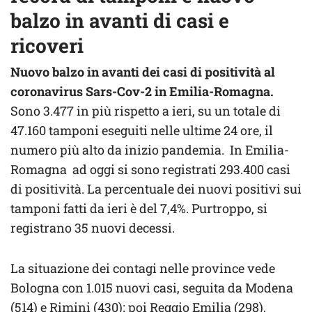
balzo in avanti di casi e
ricoveri
Nuovo balzo in avanti dei casi di positività al
coronavirus Sars-Cov-2 in Emilia-Romagna.
Sono 3.477 in più rispetto a ieri, su un totale di
47.160 tamponi eseguiti nelle ultime 24 ore, il
numero più alto da inizio pandemia. In Emilia-
Romagna ad oggi si sono registrati 293.400 casi
di positività. La percentuale dei nuovi positivi sui
tamponi fatti da ieri è del 7,4%. Purtroppo, si
registrano 35 nuovi decessi.
La situazione dei contagi nelle province vede
Bologna con 1.015 nuovi casi, seguita da Modena
(514) e Rimini (430); poi Reggio Emilia (298),