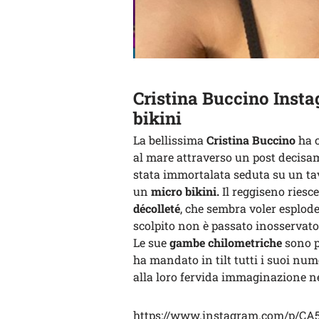
Cristina Buccino Inst
bikini
La bellissima
Cristina Buccino
ha c
al mare attraverso un post decisam
stata immortalata seduta su un ta
un
micro bikini.
Il reggiseno riesc
décolleté
, che sembra voler esplode
scolpito non è passato inosservato
Le sue
gambe chilometriche
sono p
ha mandato in tilt tutti i suoi num
alla loro fervida immaginazione 
https://www.instagram.com/p/CA