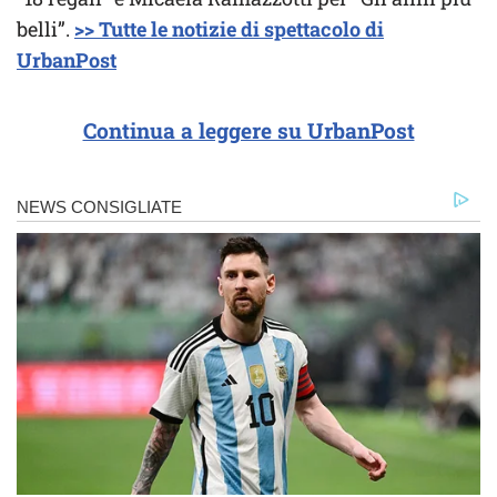
belli”.
>> Tutte le notizie di spettacolo di
UrbanPost
Continua a leggere su UrbanPost