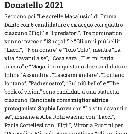
Donatello 2021
Seguono poi “Le sorelle Macalusio” di Emma
Dante con 6 candidature e ex aequo con quattro
ciascuno 2Figli’ e “I predatori”. Tre nomination
vanno invece a “18 regali” e “Gli anni più belli”,
“Lacci”, ‘”Non odiare” e “Tolo Tolo”, mentre “La
vita davanti a sé”, “Cosa sarà”, “Lei mi parla
ancora” e “Magari” conquistano due candidature.
Infine “Assandira’, “Lasciami andare”, “Lontano
lontano”, “Padrenostro”, “Sul più bello” e “The
book of vision” sono candidati a una statuetta
ciascuno. Candidata come
miglior attrice
protagonista Sophia Loren
con “La vita davanti a
sé”, insieme a Alba Rohrwacher con “Lacci”,
Paola Cortellesi con “Figli”, Vittoria Puccini per
“18 regali” e Micaela Ramazzotti per “Gli anni più