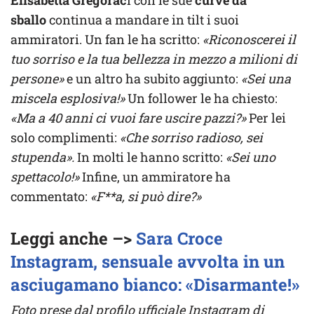
Elisabetta Gregorac
i con le sue
curve da
sballo
continua a mandare in tilt i suoi
ammiratori. Un fan le ha scritto:
«Riconoscerei il
tuo sorriso e la tua bellezza in mezzo a milioni di
persone»
e un altro ha subito aggiunto:
«Sei una
miscela esplosiva!»
Un follower le ha chiesto:
«Ma a 40 anni ci vuoi fare uscire pazzi?»
Per lei
solo complimenti:
«Che sorriso radioso, sei
stupenda».
In molti le hanno scritto:
«Sei uno
spettacolo!»
Infine, un ammiratore ha
commentato:
«F**a, si può dire?»
Leggi anche –>
Sara Croce
Instagram, sensuale avvolta in un
asciugamano bianco: «Disarmante!»
Foto prese dal profilo ufficiale Instagram di