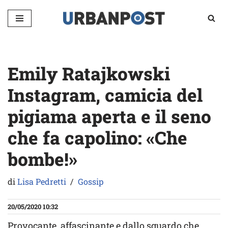
Vai
al
contenuto
Emily Ratajkowski
Instagram, camicia del
pigiama aperta e il seno
che fa capolino: «Che
bombe!»
di
Lisa Pedretti
Gossip
20/05/2020 10:32
Provocante, affascinante e dallo sguardo che