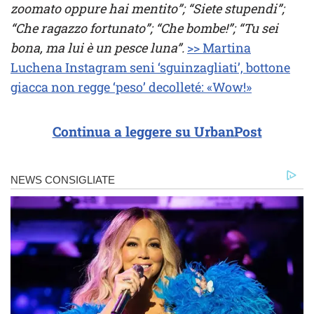
zoomato oppure hai mentito”; “Siete stupendi”;
“Che ragazzo fortunato”; “Che bombe!”; “Tu sei
bona, ma lui è un pesce luna”.
>> Martina
Luchena Instagram seni ‘sguinzagliati’, bottone
giacca non regge ‘peso’ decolleté: «Wow!»
Continua a leggere su UrbanPost