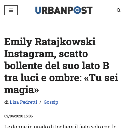
Vai
al
contenuto
Emily Ratajkowski
Instagram, scatto
bollente del suo lato B
tra luci e ombre: «Tu sei
magia»
di
Lisa Pedretti
Gossip
09/04/2020 15:06
Le donne in grado di togliere il fiato solo con lo