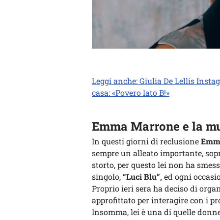
Leggi anche: Giulia De Lellis Inst
casa: «Povero lato B!»
Emma Marrone e la m
In questi giorni di reclusione
Emma
sempre un alleato importante, sop
storto, per questo lei non ha smes
singolo,
“Luci Blu”,
ed ogni occasio
Proprio ieri sera ha deciso di org
approfittato per interagire con i p
Insomma, lei è una di quelle donne 