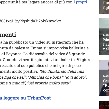
opportunità per legare ancora di più con
i propri
W081xqD5p/?igshid=7j2oixkmvgkx
mmenti
fa ha pubblicato un video su Instagram che ha
 tenuta da palestra Emma si improvvisa ballerina e
 di Beyonce. La didascalia del video dà grande
a. Quando vi sentite giù fatevi un balletto. Vi giuro
prezzato dal suo pubblico che nel giro di poco
menti molto positivi.
“Sto dubitando della mia
he figa che sei”; “Minchia che bona”; “Io ti adoro”;
e ti muovi”; “Sei proprio molto sexy”.
a leggere su UrbanPost