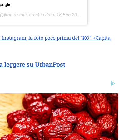
puglisi
(@ramazzotti_eros) in data:
18 Feb 2020 alle ore 9:49 PST
Instagram, la foto poco prima del “KO”: «Capita
a leggere su UrbanPost