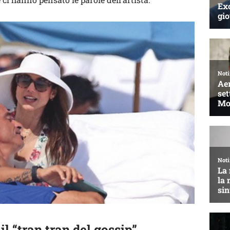
il “tran tran del gossip”