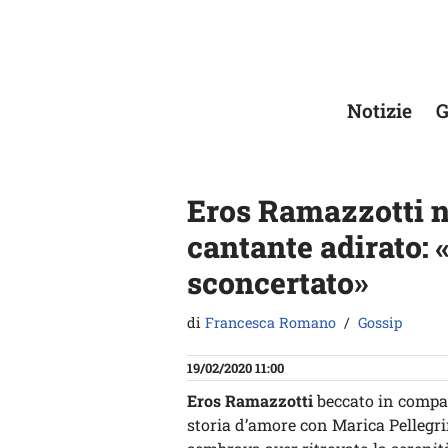
Vai
al
contenuto
Notizie
G
Eros Ramazzotti n
cantante adirato: 
sconcertato»
di
Francesca Romano
Gossip
19/02/2020 11:00
Eros Ramazzotti
beccato in compag
storia d’amore con Marica Pellegrine