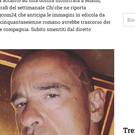
tà accanto ad una donna incontrata a Miami,
grafi del settimanale
Chi
che ne riporta
gcom24,
che anticipa le immagini in edicola da
il cinquantaseienne romano avrebbe trascorso dei
ce compagnia. Subito smentiti dal diretto
Tre