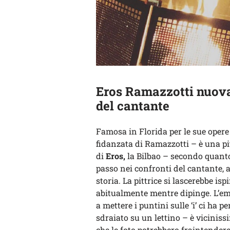
Eros Ramazzotti nuova
del cantante
Famosa in Florida per le sue opere 
fidanzata di Ramazzotti – è una pi
di
Eros,
la Bilbao – secondo quanto
passo nei confronti del cantante, 
storia. La pittrice si lascerebbe isp
abitualmente mentre dipinge. L’em
a mettere i puntini sulle ‘i’ ci ha 
sdraiato su un lettino – è vicinis
che le foto potrebbero fraintendere