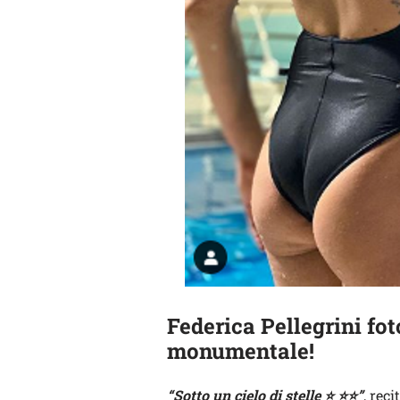
Federica Pellegrini foto
monumentale!
“Sotto un cielo di stelle ⭐️ ⭐️⭐️”
, rec