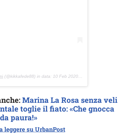
ni
(@kikkafede88) in data:
10 Feb 2020 alle ore 9:51 PST
 anche:
Marina La Rosa senza veli
ntale toglie il fiato: «Che gnocca
da paura!»
a leggere su UrbanPost