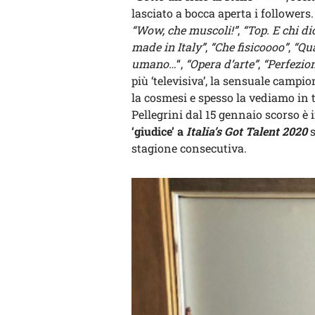
lasciato a bocca aperta i followers
“Wow, che muscoli!”
,
“Top. E chi di
made in Italy”
,
“Che fisicoooo”
,
“Qu
umano…
“,
“Opera d’arte”
,
“Perfezion
più ‘televisiva’, la sensuale campi
la cosmesi e spesso la vediamo in t
Pellegrini dal 15 gennaio scorso è 
‘giudice’ a
Italia’s Got Talent 2020
s
stagione consecutiva.