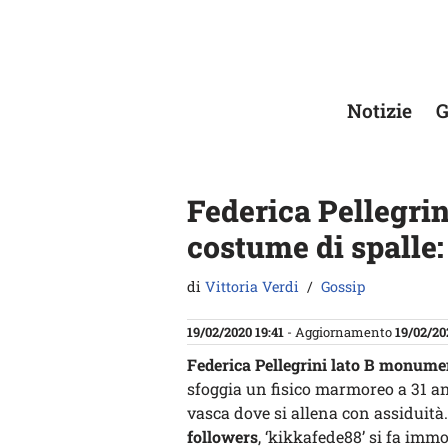
Vai
al
contenuto
Notizie
G
Federica Pellegrin
costume di spalle:
di
Vittoria Verdi
Gossip
19/02/2020 19:41
- Aggiornamento
19/02/20
Federica Pellegrini lato B monume
sfoggia un fisico marmoreo a 31 anni
vasca dove si allena con assiduità
followers
, ‘kikkafede88’ si fa immo