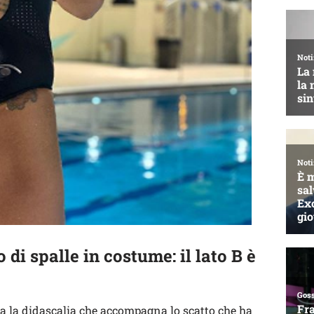
 di spalle in costume: il lato B è
ita la didascalia che accompagna lo scatto che ha