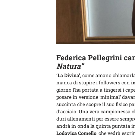
Federica Pellegrini ca
Natura”
‘La Divina’
, come amano chiamarla i
manca di stupire i followers con
in
giorno l’ha portata a tingersi i cap
posare in versione ‘minimal’ dava
succinta che scopre il suo fisico p
d’acciaio. Una vera campionessa ch
duri allenamenti per essere sempre
andrà in onda la quinta puntata i
Lodovica Comello
, che vedrà espri