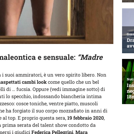
maleontica e sensuale:
“Madre
 suoi ammiratori, è un vero spirito libero. Non
aspettati cambi look
come quello che un bel
elli di … fucsia. Oppure (vedi immagine sotto) di
nti lo specchio, indossando biancheria intima
azzesco: cosce toniche, ventre piatto, muscoli
e ha forgiato il suo corpo mozzafiato in anni di
 al top. E proprio questa sera,
19 febbraio 2020
,
n prima serata del talent show condotto da
mersi i giudici
Federica Pellegrini
,
Mara