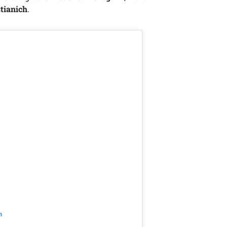
tianich
.
m