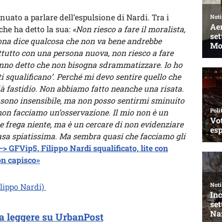
inuato a parlare dell’espulsione di Nardi. Tra i
che ha detto la sua:
«Non riesco a fare il moralista,
ona dice qualcosa che non va bene andrebbe
tutto con una persona nuova, non riesco a fare
anno detto che non bisogna sdrammatizzare. Io ho
ti squalificano’. Perché mi devo sentire quello che
i dà fastidio. Non abbiamo fatto neanche una risata.
 sono insensibile, ma non posso sentirmi sminuito
 non facciamo un’osservazione. Il mio non è un
e frega niente, ma è un cercare di non evidenziare
asa spiatissima. Ma sembra quasi che facciamo gli
—> GFVip5, Filippo Nardi squalificato, lite con
on capisco»
ilippo Nardi)
a leggere su UrbanPost