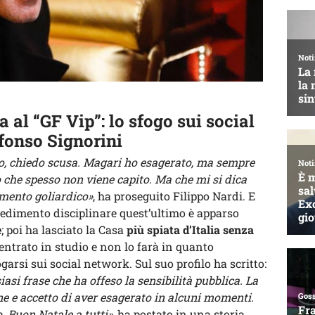
a al “GF Vip”: lo sfogo sui social
fonso Signorini
, chiedo scusa. Magari ho esagerato, ma sempre
che spesso non viene capito. Ma che mi si dica
omento goliardico»
, ha proseguito Filippo Nardi. E
vedimento disciplinare quest’ultimo è apparso
e
; poi ha lasciato la Casa
più spiata d’Italia senza
ientrato in studio e non lo farà in quanto
garsi sui social network. Sul suo profilo ha scritto:
si frase che ha offeso la sensibilità pubblica. La
ne e accetto di aver esagerato in alcuni momenti.
 Buon Natale a tutti»,
ha postato in una storia.