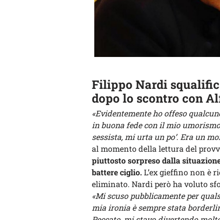
Filippo Nardi squalific
dopo lo scontro con Al
«Evidentemente ho offeso qualcuno
in buona fede con il mio umorismo 
sessista, mi urta un po’. Era un m
al momento della lettura del prov
piuttosto sorpreso dalla situazion
battere ciglio.
L’ex gieffino non è r
eliminato. Nardi però ha voluto sfo
«Mi scuso pubblicamente per qualsia
mia ironia è sempre stata borderli
Peccato, mi stavo divertendo molto.