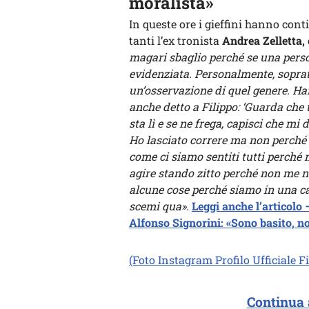
moralista»
In queste ore i gieffini hanno cont
tanti l’ex tronista
Andrea Zelletta,
magari sbaglio perché se una pers
evidenziata. Personalmente, soprat
un’osservazione di quel genere. H
anche detto a Filippo: ‘Guarda che 
sta lì e se ne frega, capisci che m
Ho lasciato correre ma non perché
come ci siamo sentiti tutti perché
agire stando zitto perché non me n
alcune cose perché siamo in una c
scemi qua».
Leggi anche l’articolo 
Alfonso Signorini: «Sono basito, n
(Foto Instagram Profilo Ufficiale F
Continua 