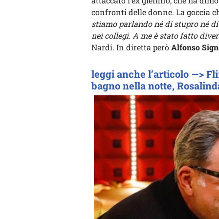
attaccato l’ex gieffino, che ha dimo
confronti delle donne. La goccia ch
stiamo parlando né di stupro né di 
nei collegi. A me è stato fatto diver
Nardi. In diretta però
Alfonso Sign
leggi anche l’articolo —> Fli
bagno nella notte, Rosalinda