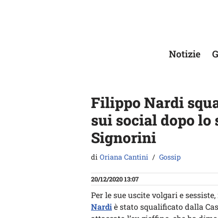
Vai
al
contenuto
Notizie
G
Filippo Nardi squal
sui social dopo lo
Signorini
di
Oriana Cantini
Gossip
20/12/2020 13:07
Per le sue uscite volgari e sessiste
Nardi
è stato squalificato dalla Ca