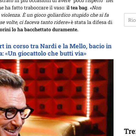
strato in più occasioni di avere “poco rispetto” nei
e ha fatto traboccare il vaso:
il tea bag
.
«Non
violenza. È un gioco goliardico stupido che si fa
se volte, ci faceva tanto ridere»
è stata la difesa di
orini lo ha bacchettato duramente.
rt in corso tra Nardi e la Mello, bacio in
: «Un giocattolo che butti via»
Tre