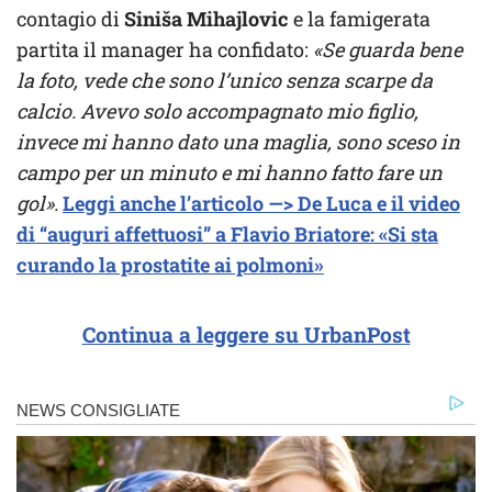
contagio di
Siniša Mihajlovic
e la famigerata
partita il manager ha confidato:
«Se guarda bene
la foto, vede che sono l’unico senza scarpe da
calcio. Avevo solo accompagnato mio figlio,
invece mi hanno dato una maglia, sono sceso in
campo per un minuto e mi hanno fatto fare un
gol».
Leggi anche l’articolo —> De Luca e il video
di “auguri affettuosi” a Flavio Briatore: «Si sta
curando la prostatite ai polmoni»
Continua a leggere su UrbanPost