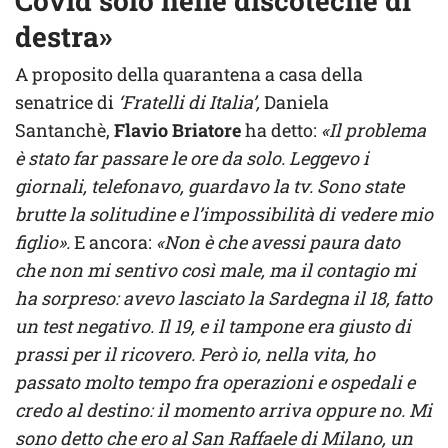
Covid solo nelle discoteche di
destra»
A proposito della quarantena a casa della
senatrice di
‘Fratelli di Italia’,
Daniela
Santanchè,
Flavio Briatore
ha detto:
«Il problema
è stato far passare le ore da solo. Leggevo i
giornali, telefonavo, guardavo la tv. Sono state
brutte la solitudine e l’impossibilità di vedere mio
figlio».
E ancora:
«Non è che avessi paura dato
che non mi sentivo così male, ma il contagio mi
ha sorpreso: avevo lasciato la Sardegna il 18, fatto
un test negativo. Il 19, e il tampone era giusto di
prassi per il ricovero. Però io, nella vita, ho
passato molto tempo fra operazioni e ospedali e
credo al destino: il momento arriva oppure no. Mi
sono detto che ero al San Raffaele di Milano, un